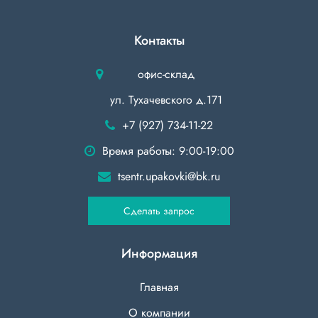
Бытовая
химия
Контакты
Канцтовары
офис-склад
Товары
индивидуальной
ул. Тухачевского д.171
защиты
+7 (927) 734-11-22
Подарочная
Время работы: 9:00-19:00
упаковка
tsentr.upakovki@bk.ru
Скатерти
и
Сделать запрос
коврики
Товары
Информация
для
уборки
Главная
Салфетки
О компании