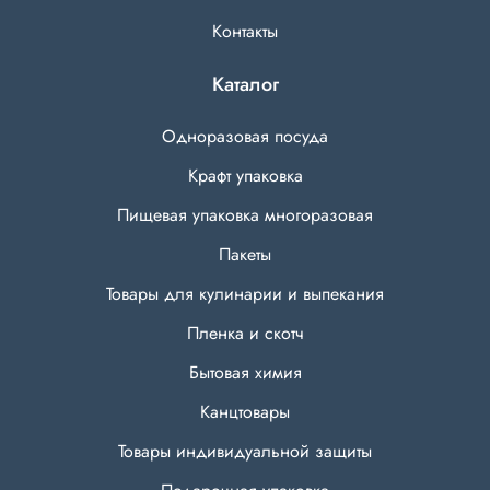
Полотенца
Контакты
Туалетная
Каталог
бумага
Одноразовая посуда
Все для
хранения и
Крафт упаковка
транспортировки
Пищевая упаковка многоразовая
Сумки
Пакеты
Хозтовары
Товары для кулинарии и выпекания
Товары
Пленка и скотч
для
садоводов
Бытовая химия
Канцтовары
Товары
для
Товары индивидуальной защиты
барбекю