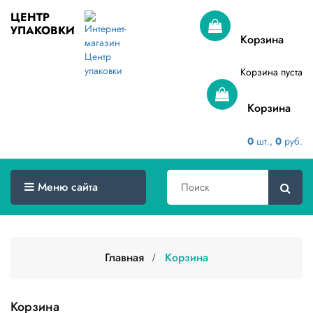
ЦЕНТР
УПАКОВКИ
Меню
Корзина
сайта
Корзина пуста
Главная
Корзина
Товары
оптом
0
шт.,
0
руб.
Доставка
Сертификаты
Меню сайта
О
компании
Главная
Корзина
Контакты
Категории
товаров
Корзина