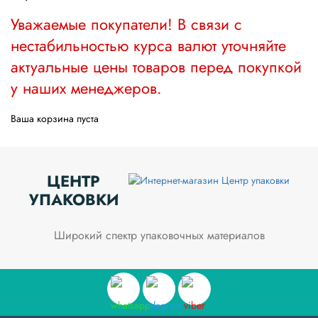
Одноразовая
Уважаемые покупатели! В связи с
посуда
нестабильностью курса валют уточняйте
актуальные цены товаров перед покупкой
Крафт
упаковка
у наших менеджеров.
Пищевая
Ваша корзина пуста
упаковка
многоразовая
Пакеты
ЦЕНТР
УПАКОВКИ
Товары
для
кулинарии
Широкий спектр упаковочных материалов
и
выпекания
Пленка
и скотч