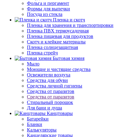
Фольга и пергамент
Формы для выпечки
Посуда из стекла
Пленка и скотч
Пленка для хранения и транспортировки
Пленка ПВХ термоусадочная
Пленка пищевая для продуктов
Скотч и клейкие материалы
Пленка солнцезащитная
Пленка стрейч
Бытовая химия
Мыло
Моющие и чистящие средства
Освежители воздуха
Средства для обуви
Средства личной гигиены
Средства от паразитов
Средства от паразитов
Стиральный порошок
Для бани и душа
Канцтовары
Батарейки
Бланки
Калькуляторы
Канцелярские товары