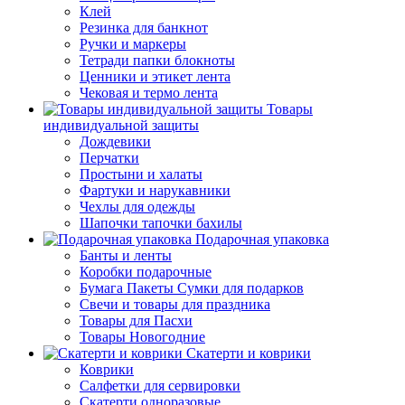
Клей
Резинка для банкнот
Ручки и маркеры
Тетради папки блокноты
Ценники и этикет лента
Чековая и термо лента
Товары
индивидуальной защиты
Дождевики
Перчатки
Простыни и халаты
Фартуки и нарукавники
Чехлы для одежды
Шапочки тапочки бахилы
Подарочная упаковка
Банты и ленты
Коробки подарочные
Бумага Пакеты Сумки для подарков
Свечи и товары для праздника
Товары для Пасхи
Товары Новогодние
Скатерти и коврики
Коврики
Салфетки для сервировки
Скатерти одноразовые