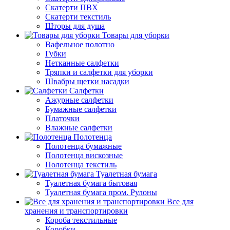
Скатерти ПВХ
Скатерти текстиль
Шторы для душа
Товары для уборки
Вафельное полотно
Губки
Нетканные салфетки
Тряпки и салфетки для уборки
Швабры щетки насадки
Салфетки
Ажурные салфетки
Бумажные салфетки
Платочки
Влажные салфетки
Полотенца
Полотенца бумажные
Полотенца вискозные
Полотенца текстиль
Туалетная бумага
Туалетная бумага бытовая
Туалетная бумага пром. Рулоны
Все для
хранения и транспортировки
Короба текстильные
Коробки