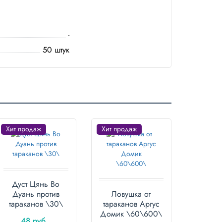
-
50 штук
Хит продаж
Хит продаж
Дуст Цянь Во
Дуань против
Ловушка от
тараканов \30\
тараканов Аргус
Домик \60\600\
48 руб.