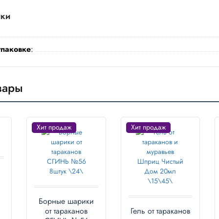
ики
упаковке
:
вары
Хит продаж
Хит продаж
Борные шарики
от тараканов
Гель от тараканов