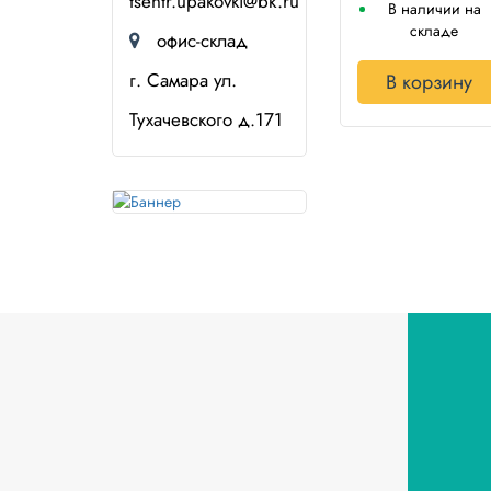
tsentr.upakovki@bk.ru
В наличии на
складе
офис-склад
г. Самара ул.
В корзину
Тухачевского д.171