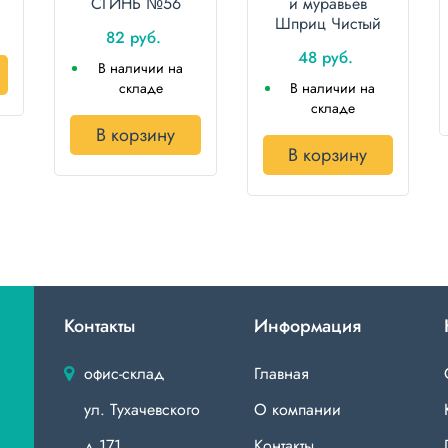
СГИНЬ №56
и муравьев
8штук \24\
Шприц Чистый
82 руб.
Дом 20мл
48 руб.
\15\45\
В наличии на
складе
В наличии на
складе
В корзину
В корзину
Контакты
Информация
офис-склад
Главная
ул. Тухачевского
О компании
д.171
Контакты