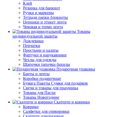
Клей
Резинка для банкнот
Ручки и маркеры
Тетради папки блокноты
Ценники и этикет лента
Чековая и термо лента
Товары
индивидуальной защиты
Дождевики
Перчатки
Простыни и халаты
Фартуки и нарукавники
Чехлы для одежды
Шапочки тапочки бахилы
Подарочная упаковка
Банты и ленты
Коробки подарочные
Бумага Пакеты Сумки для подарков
Свечи и товары для праздника
Товары для Пасхи
Товары Новогодние
Скатерти и коврики
Коврики
Салфетки для сервировки
Скатерти одноразовые