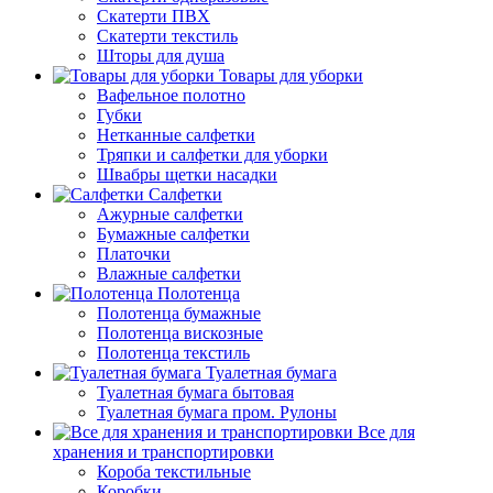
Скатерти ПВХ
Скатерти текстиль
Шторы для душа
Товары для уборки
Вафельное полотно
Губки
Нетканные салфетки
Тряпки и салфетки для уборки
Швабры щетки насадки
Салфетки
Ажурные салфетки
Бумажные салфетки
Платочки
Влажные салфетки
Полотенца
Полотенца бумажные
Полотенца вискозные
Полотенца текстиль
Туалетная бумага
Туалетная бумага бытовая
Туалетная бумага пром. Рулоны
Все для
хранения и транспортировки
Короба текстильные
Коробки