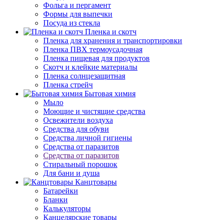
Фольга и пергамент
Формы для выпечки
Посуда из стекла
Пленка и скотч
Пленка для хранения и транспортировки
Пленка ПВХ термоусадочная
Пленка пищевая для продуктов
Скотч и клейкие материалы
Пленка солнцезащитная
Пленка стрейч
Бытовая химия
Мыло
Моющие и чистящие средства
Освежители воздуха
Средства для обуви
Средства личной гигиены
Средства от паразитов
Средства от паразитов
Стиральный порошок
Для бани и душа
Канцтовары
Батарейки
Бланки
Калькуляторы
Канцелярские товары