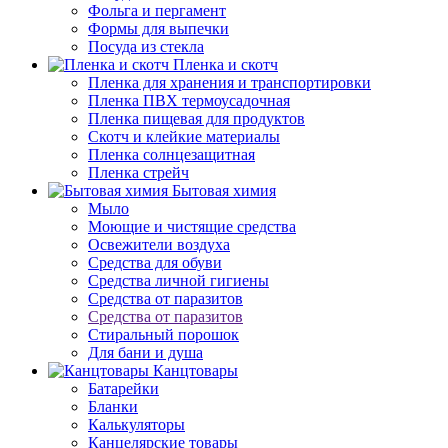
Фольга и пергамент
Формы для выпечки
Посуда из стекла
Пленка и скотч
Пленка для хранения и транспортировки
Пленка ПВХ термоусадочная
Пленка пищевая для продуктов
Скотч и клейкие материалы
Пленка солнцезащитная
Пленка стрейч
Бытовая химия
Мыло
Моющие и чистящие средства
Освежители воздуха
Средства для обуви
Средства личной гигиены
Средства от паразитов
Средства от паразитов
Стиральный порошок
Для бани и душа
Канцтовары
Батарейки
Бланки
Калькуляторы
Канцелярские товары