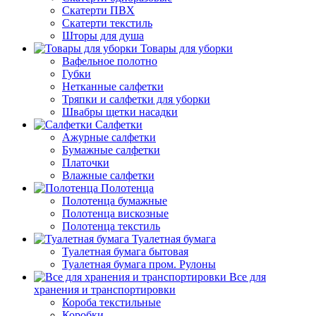
Скатерти ПВХ
Скатерти текстиль
Шторы для душа
Товары для уборки
Вафельное полотно
Губки
Нетканные салфетки
Тряпки и салфетки для уборки
Швабры щетки насадки
Салфетки
Ажурные салфетки
Бумажные салфетки
Платочки
Влажные салфетки
Полотенца
Полотенца бумажные
Полотенца вискозные
Полотенца текстиль
Туалетная бумага
Туалетная бумага бытовая
Туалетная бумага пром. Рулоны
Все для
хранения и транспортировки
Короба текстильные
Коробки