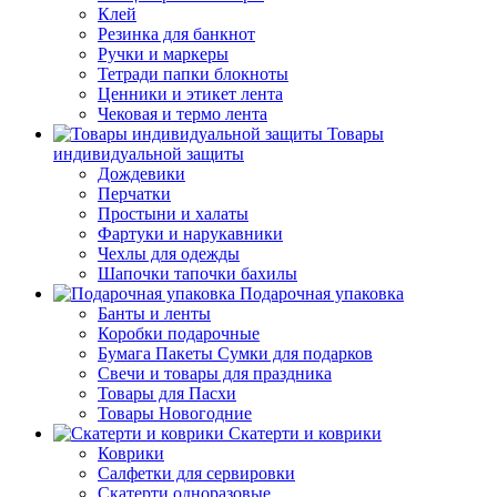
Клей
Резинка для банкнот
Ручки и маркеры
Тетради папки блокноты
Ценники и этикет лента
Чековая и термо лента
Товары
индивидуальной защиты
Дождевики
Перчатки
Простыни и халаты
Фартуки и нарукавники
Чехлы для одежды
Шапочки тапочки бахилы
Подарочная упаковка
Банты и ленты
Коробки подарочные
Бумага Пакеты Сумки для подарков
Свечи и товары для праздника
Товары для Пасхи
Товары Новогодние
Скатерти и коврики
Коврики
Салфетки для сервировки
Скатерти одноразовые