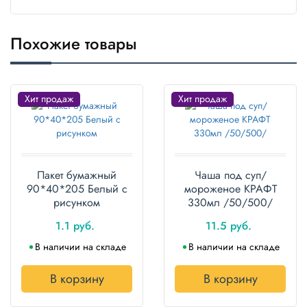
Полотенца
Похожие товары
Туалетная
бумага
Все для
Хит продаж
Хит продаж
хранения и
транспортировки
Сумки
Пакет бумажный
Чаша под суп/
Хозтовары
90*40*205 Белый с
мороженое КРАФТ
рисунком
330мл /50/500/
Товары
для
1.1 руб.
11.5 руб.
садоводов
В наличии на складе
В наличии на складе
Товары
для
В корзину
В корзину
барбекю