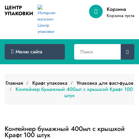
ЦЕНТР
Корзина
УПАКОВКИ
Меню
Корзина пуста
сайта
Главная
Товары
Меню сайта
оптом
Доставка
Сертификаты
Главная
Крафт упаковка
Упаковка для фаст-фудов
Контейнер бумажный 400мл с крышкой Крафт 100
штук
О
компании
Контакты
Категории
Контейнер бумажный 400мл с крышкой
товаров
Крафт 100 штук