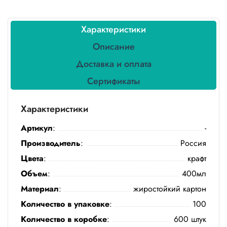
Бытовая
химия
Характеристики
Канцтовары
Описание
Товары
Доставка и оплата
индивидуальной
защиты
Сертификаты
Подарочная
Характеристики
упаковка
Артикул
:
-
Скатерти
и
Производитель
:
Россия
коврики
Цвета
:
крафт
Объем
:
400мл
Товары
для
Материал
:
жиростойкий картон
уборки
Количество в упаковке
:
100
Салфетки
Количество в коробке
:
600 штук