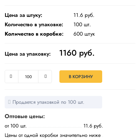
Одноразовая
посуда
Цена за штуку:
11.6 руб.
Количество в упаковке:
100 шт.
Крафт
Количество в коробке
:
600 штук
упаковка
Пищевая
1160
руб.
Цена за упаковку:
упаковка
многоразовая
Пакеты
В КОРЗИНУ
Товары
для
кулинарии
Продается упаковкой по 100 шт.
и
выпекания
Оптовые цены:
Пленка
от 100 шт.
11.6 руб.
и скотч
Цены от одной коробки значительно ниже