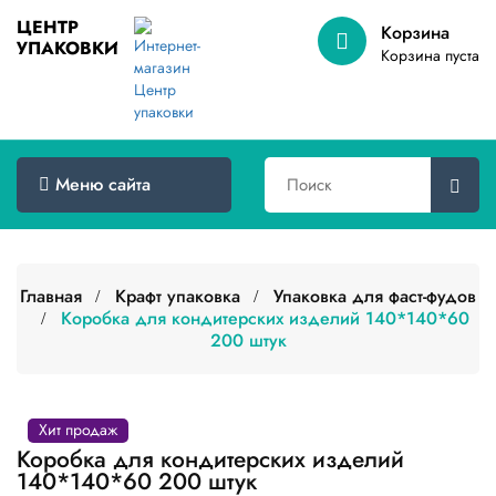
ЦЕНТР
Корзина
УПАКОВКИ
Меню
Корзина пуста
сайта
Главная
Товары
Меню сайта
оптом
Доставка
Сертификаты
Главная
Крафт упаковка
Упаковка для фаст-фудов
Коробка для кондитерских изделий 140*140*60
200 штук
О
компании
Контакты
Хит продаж
Категории
Коробка для кондитерских изделий
товаров
140*140*60 200 штук