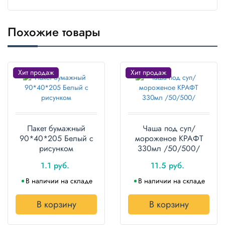
Полотенца
Похожие товары
Туалетная
бумага
Все для
Хит продаж
Хит продаж
хранения и
транспортировки
Сумки
Пакет бумажный
Чаша под суп/
Хозтовары
90*40*205 Белый с
мороженое КРАФТ
рисунком
330мл /50/500/
Товары
для
1.1 руб.
11.5 руб.
садоводов
В наличии на складе
В наличии на складе
Товары
для
В корзину
В корзину
барбекю