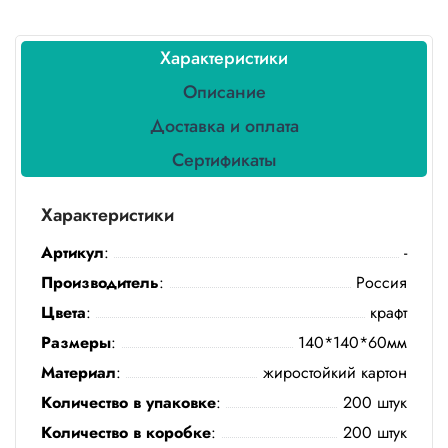
Бытовая
химия
Характеристики
Канцтовары
Описание
Товары
Доставка и оплата
индивидуальной
защиты
Сертификаты
Подарочная
Характеристики
упаковка
Артикул
:
-
Скатерти
и
Производитель
:
Россия
коврики
Цвета
:
крафт
Размеры
:
140*140*60мм
Товары
для
Материал
:
жиростойкий картон
уборки
Количество в упаковке
:
200 штук
Салфетки
Количество в коробке
:
200 штук