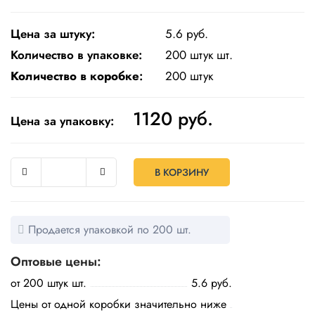
Одноразовая
посуда
Цена за штуку:
5.6 руб.
Количество в упаковке:
200 штук шт.
Крафт
Количество в коробке
:
200 штук
упаковка
Пищевая
1120
руб.
Цена за упаковку:
упаковка
многоразовая
Пакеты
В КОРЗИНУ
Товары
для
кулинарии
Продается упаковкой по 200 шт.
и
выпекания
Оптовые цены:
Пленка
от 200 штук шт.
5.6 руб.
и скотч
Цены от одной коробки значительно ниже