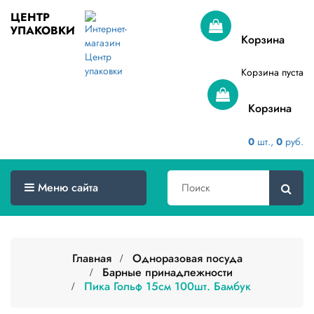
ЦЕНТР
УПАКОВКИ
Меню
Корзина
сайта
Корзина пуста
Главная
Корзина
Товары
оптом
0
шт.,
0
руб.
Доставка
Сертификаты
Меню сайта
О
компании
Главная
Одноразовая посуда
Контакты
Барные принадлежности
Пика Гольф 15см 100шт. Бамбук
Категории
товаров