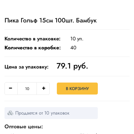
Одноразовая
посуда
Пика Гольф 15см 100шт. Бамбук
Крафт
упаковка
Количество в упаковке:
10 уп.
Пищевая
Количество в коробке
:
40
упаковка
многоразовая
79.1
руб.
Цена за упаковку:
Пакеты
Товары
В КОРЗИНУ
для
кулинарии
и
выпекания
Продается от 10 упаковок
Пленка
и скотч
Оптовые цены: