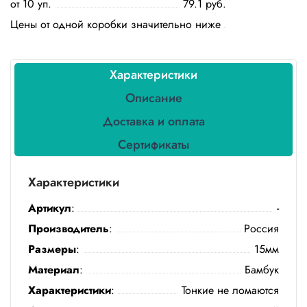
от 10 уп.
79.1 руб.
Бытовая
химия
Цены от одной коробки значительно ниже
Канцтовары
Характеристики
Товары
индивидуальной
Описание
защиты
Доставка и оплата
Подарочная
Сертификаты
упаковка
Скатерти
Характеристики
и
коврики
Артикул
:
-
Производитель
:
Россия
Товары
для
Размеры
:
15мм
уборки
Материал
:
Бамбук
Характеристики
:
Тонкие не ломаются
Салфетки