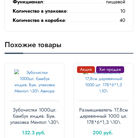
Функционал
:
пищевой
Полотенца
Количество в упаковке
:
10
Количество в коробке
:
40
Туалетная
бумага
Все для
Похожие товары
хранения и
транспортировки
Сумки
Акция
Хит продаж
Хозтовары
Товары
для
садоводов
Зубочистки 1000шт.
Размешиватель 17,8см
бамбук индив. Бум.
деревянный 1000 шт.
Товары
упаковка Ментол \30\
178*6*1,3 \10\
для
Авиора
барбекю
132.3 руб.
200 руб.