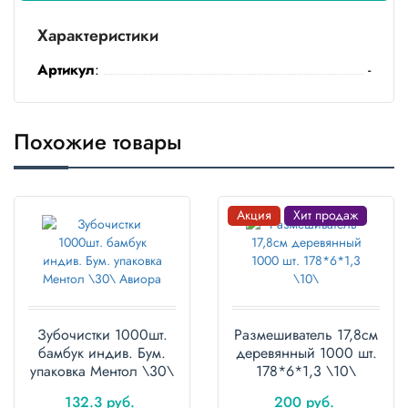
Бытовая
химия
Характеристики
Канцтовары
Артикул
:
-
Товары
индивидуальной
Похожие товары
защиты
Подарочная
упаковка
Акция
Хит продаж
Скатерти
и
коврики
Товары
для
Зубочистки 1000шт.
Размешиватель 17,8см
уборки
бамбук индив. Бум.
деревянный 1000 шт.
упаковка Ментол \30\
178*6*1,3 \10\
Салфетки
Авиора
132.3 руб.
200 руб.