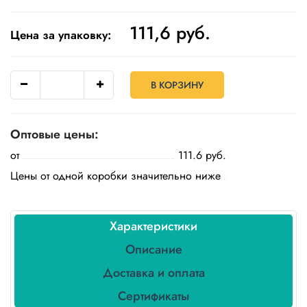
Одноразовая
111,6
руб.
посуда
Цена за упаковку:
Крафт
упаковка
В КОРЗИНУ
Пищевая
упаковка
многоразовая
Оптовые цены:
от
111.6 руб.
Пакеты
Цены от одной коробки значительно ниже
Товары
для
кулинарии
Характеристики
и
выпекания
Описание
Доставка и оплата
Пленка
и скотч
Сертификаты