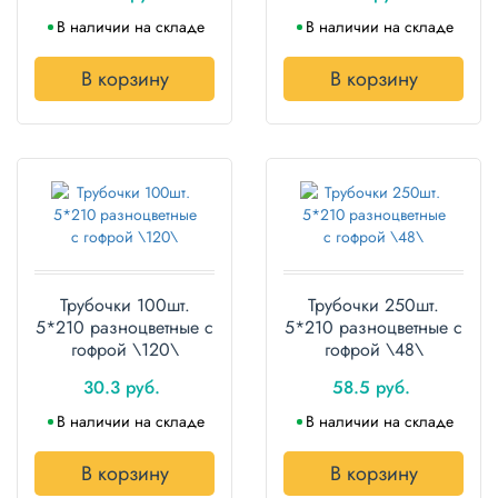
Полотенца
В наличии на складе
В наличии на складе
Туалетная
В корзину
В корзину
бумага
Все для
хранения и
транспортировки
Сумки
Хозтовары
Трубочки 100шт.
Трубочки 250шт.
5*210 разноцветные с
5*210 разноцветные с
Товары
гофрой \120\
гофрой \48\
для
садоводов
30.3 руб.
58.5 руб.
В наличии на складе
В наличии на складе
Товары
для
барбекю
В корзину
В корзину