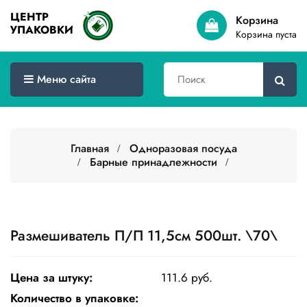
ЦЕНТР
Корзина
УПАКОВКИ
Меню
Корзина пуста
сайта
Главная
Меню сайта
Товары
оптом
Главная
Одноразовая посуда
Доставка
Барные принадлежности
Сертификаты
О
компании
Размешиватель П/П 11,5см 500шт. \70\
Контакты
Цена за штуку:
111.6 руб.
Категории
товаров
Количество в упаковке: