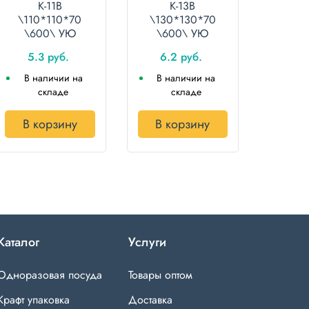
К-11В
К-13В
\110*110*70
\130*130*70
\600\ УЮ
\600\ УЮ
5.3 руб.
6.2 руб.
В наличии на
В наличии на
складе
складе
В корзину
В корзину
Каталог
Услуги
Одноразовая посуда
Товары оптом
Крафт упаковка
Доставка