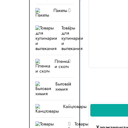
Пакеты
Товары
для
кулинарии
и
выпекания
Пленка
и скотч
Бытовая
химия
Канцтовары
Товары
Характерист