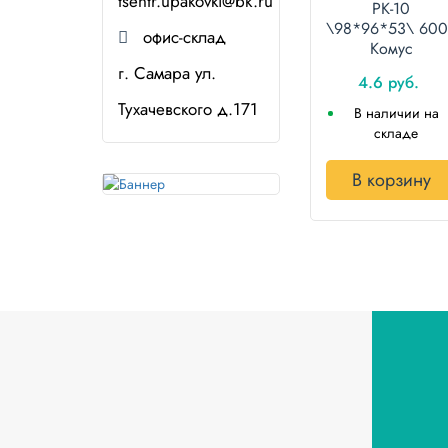
tsentr.upakovki@bk.ru
РК-10
\98*96*53\ 600
офис-склад
Комус
г. Самара ул.
4.6 руб.
Тухачевского д.171
В наличии на
складе
В корзину