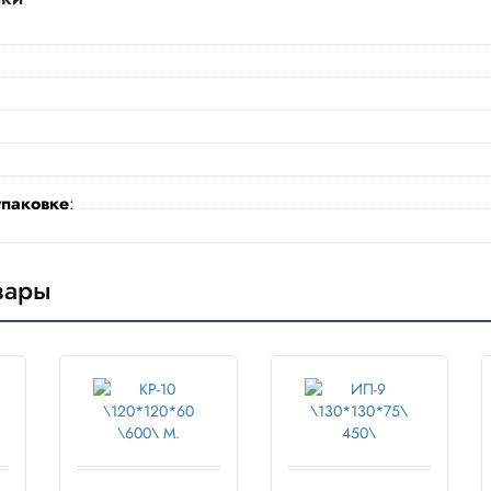
упаковке
:
вары