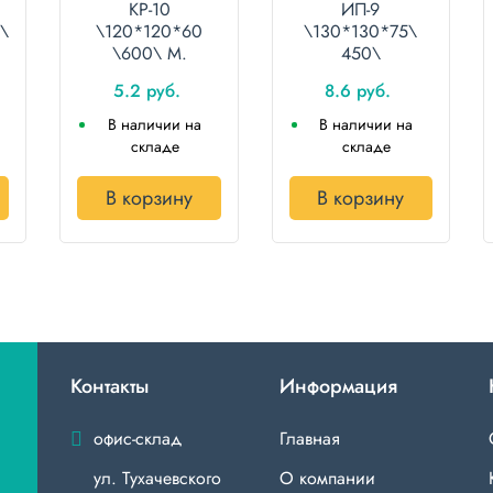
КР-10
ИП-9
\
\120*120*60
\130*130*75\
\600\ М.
450\
5.2 руб.
8.6 руб.
В наличии на
В наличии на
складе
складе
В корзину
В корзину
Контакты
Информация
офис-склад
Главная
ул. Тухачевского
О компании