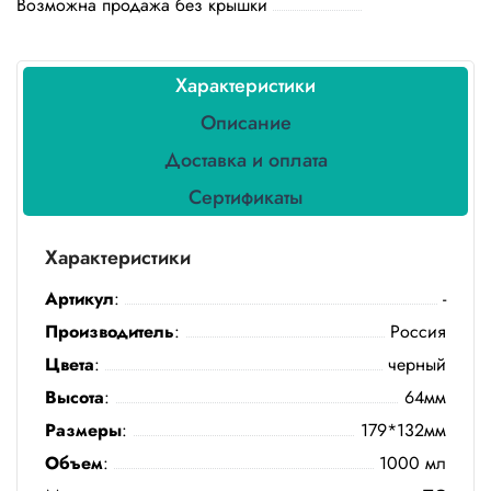
Возможна продажа без крышки
Бытовая
химия
Канцтовары
Характеристики
Описание
Товары
индивидуальной
Доставка и оплата
защиты
Сертификаты
Подарочная
упаковка
Характеристики
Скатерти
Артикул
:
-
и
коврики
Производитель
:
Россия
Цвета
:
черный
Товары
Высота
:
64мм
для
уборки
Размеры
:
179*132мм
Объем
:
1000 мл
Салфетки