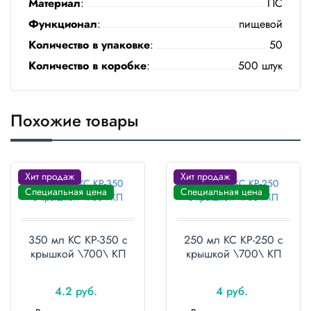
Материал
:
ПС
Полотенца
Функционал
:
пищевой
Количество в упаковке
:
50
Туалетная
бумага
Количество в коробке
:
500 штук
Все для
хранения и
транспортировки
Похожие товары
Сумки
Хит продаж
Хит продаж
Хозтовары
Специальная цена
Специальная цена
Товары
для
садоводов
350 мл КС КР-350 с
250 мл КС КР-250 с
крышкой \700\ КП
крышкой \700\ КП
Товары
для
барбекю
4.2 руб.
4 руб.