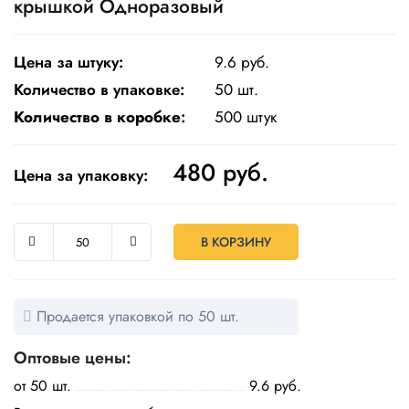
крышкой Одноразовый
Одноразовая
посуда
Цена за штуку:
9.6 руб.
Крафт
Количество в упаковке:
50 шт.
упаковка
Количество в коробке
:
500 штук
Пищевая
упаковка
480
руб.
многоразовая
Цена за упаковку:
Пакеты
В КОРЗИНУ
Товары
для
кулинарии
и
Продается упаковкой по 50 шт.
выпекания
Оптовые цены:
Пленка
и скотч
от 50 шт.
9.6 руб.