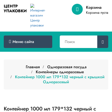
ЦЕНТР
Корзина
УПАКОВКИ
Меню
Корзина пуста
сайта
Главная
Товары
Меню сайта
оптом
Доставка
Сертификаты
Главная
Одноразовая посуда
Контейнеры одноразовые
Контейнер 1000 мл 179*132 черный с крышкой
О
компании
Одноразовый
Контакты
Категории
товаров
Контейнер 1000 мл 179*132 черный с