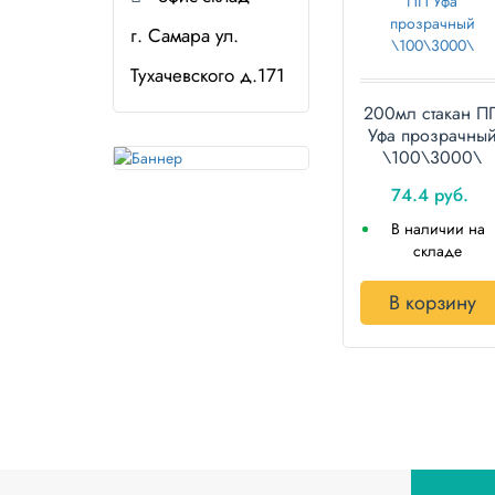
г. Самара ул.
Тухачевского д.171
200мл стакан П
Уфа прозрачны
\100\3000\
74.4 руб.
В наличии на
складе
В корзину