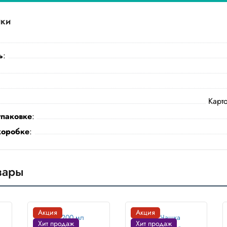
ики
ь
:
Карт
упаковке
:
коробке
:
вары
Акция
Акция
Хит продаж
Хит продаж