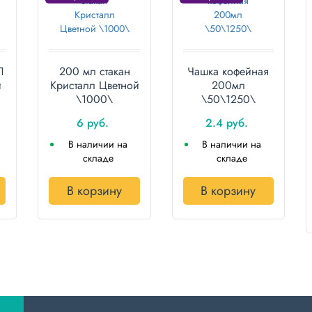
П
200 мл стакан
Чашка кофейная
й
Кристалл Цветной
200мл
\1000\
\50\1250\
6 руб.
2.4 руб.
В наличии на
В наличии на
складе
складе
В корзину
В корзину