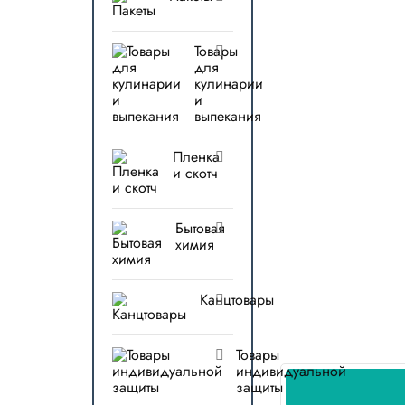
Товары
для
кулинарии
и
выпекания
Пленка
и скотч
Бытовая
химия
Канцтовары
Товары
индивидуальной
защиты