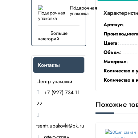
Подарочная
Характерист
упаковка
Артикул
:
Больше
Производител
категорий
Цвета
:
Объем
:
Материал
:
Контакты
Количество в 
Количество в 
Центр упаковки
+7 (927) 734-11-
Похожие то
22
tsentr.upakovki@bk.ru
офис-склад