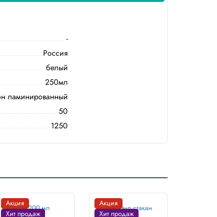
-
Россия
белый
250мл
он ламинированный
50
1250
Акция
Акция
Хит продаж
Хит продаж