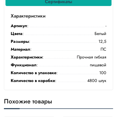
Сертификаты
Полотенца
Характеристики
Туалетная
бумага
Артикул
:
-
Цвета
:
Белый
Все для
хранения и
Размеры
:
12,5
транспортировки
Материал
:
ПС
Сумки
Характеристики
:
Прочная гибкая
Функционал
:
пищевой
Хозтовары
Количество в упаковке
:
100
Товары
Количество в коробке
:
4800 штук
для
садоводов
Похожие товары
Товары
для
барбекю