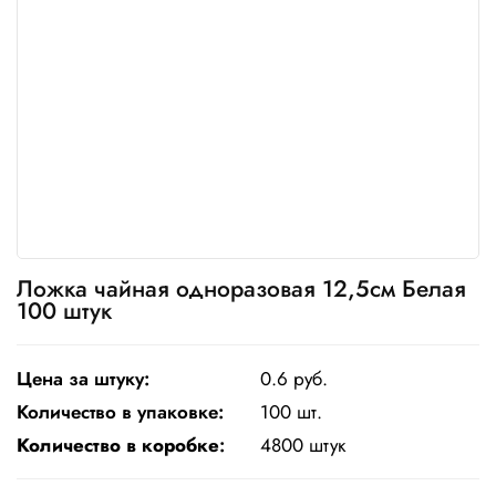
Одноразовая
посуда
Крафт
упаковка
Пищевая
упаковка
многоразовая
Пакеты
Ложка чайная одноразовая 12,5см Белая
100 штук
Товары
для
кулинарии
и
Цена за штуку:
0.6 руб.
выпекания
Количество в упаковке:
100 шт.
Пленка
Количество в коробке
:
4800 штук
и скотч