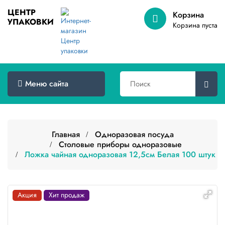
ЦЕНТР
Корзина
УПАКОВКИ
Меню
Корзина пуста
сайта
Главная
Товары
Меню сайта
оптом
Доставка
Сертификаты
Главная
Одноразовая посуда
Столовые приборы одноразовые
Ложка чайная одноразовая 12,5см Белая 100 штук
О
компании
Контакты
Акция
Хит продаж
Категории
товаров