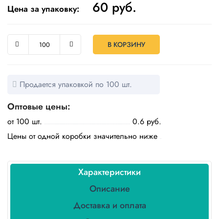
60
руб.
Бытовая
Цена за упаковку:
химия
Канцтовары
В КОРЗИНУ
Товары
индивидуальной
защиты
Продается упаковкой по 100 шт.
Подарочная
Оптовые цены:
упаковка
от 100 шт.
0.6 руб.
Скатерти
Цены от одной коробки значительно ниже
и
коврики
Товары
Характеристики
для
уборки
Описание
Доставка и оплата
Салфетки