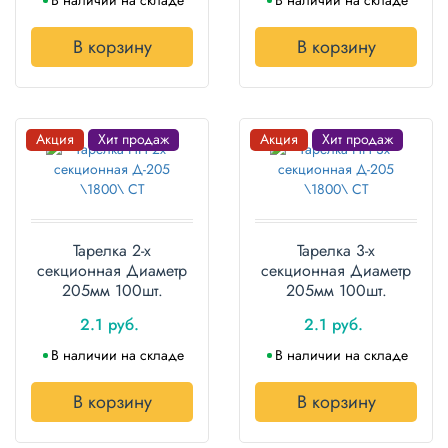
Бытовая
химия
В корзину
В корзину
Канцтовары
Товары
индивидуальной
Акция
Хит продаж
Акция
Хит продаж
защиты
Подарочная
упаковка
Тарелка 2-х
Тарелка 3-х
Скатерти
секционная Диаметр
секционная Диаметр
и
205мм 100шт.
205мм 100шт.
коврики
2.1 руб.
2.1 руб.
Товары
В наличии на складе
В наличии на складе
для
уборки
В корзину
В корзину
Салфетки