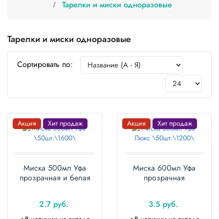
Тарелки и миски одноразовые
Одноразовая
посуда
Тарелки и миски одноразовые
Крафт
упаковка
Сортировать по:
Пищевая
упаковка
многоразовая
Пакеты
Акция
Хит продаж
Акция
Хит продаж
Товары
для
кулинарии
и
Миска 500мл Уфа
Миска 600мл Уфа
выпекания
прозрачная и белая
прозрачная
Пленка
и скотч
2.7 руб.
3.5 руб.
В наличии на складе
В наличии на складе