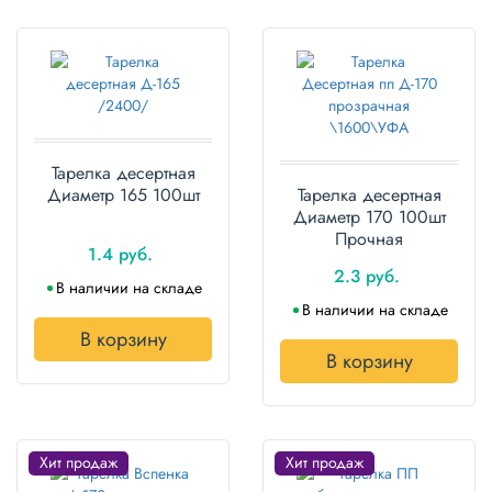
Полотенца
Туалетная
бумага
Все для
хранения и
Тарелка десертная
транспортировки
Диаметр 165 100шт
Тарелка десертная
Диаметр 170 100шт
Сумки
Прочная
1.4 руб.
2.3 руб.
Хозтовары
В наличии на складе
В наличии на складе
Товары
В корзину
для
В корзину
садоводов
Товары
для
барбекю
Хит продаж
Хит продаж