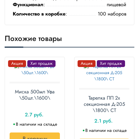
Функционал
:
пищевой
Полотенца
Количество в коробке
:
100 наборов
Туалетная
бумага
Похожие товары
Все для
хранения и
транспортировки
Акция
Хит продаж
Акция
Хит продаж
Сумки
Хозтовары
Миска 500мл Уфа
Товары
\50шт.\1600\
Тарелка ПП 2х
для
секционная Д-205
садоводов
\1800\ СТ
2.7 руб.
Товары
2.1 руб.
для
В наличии на складе
барбекю
В наличии на складе
В корзину