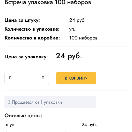
Встреча упаковка 100 наборов
Одноразовая
посуда
Цена за штуку:
24 руб.
Крафт
Количество в упаковке:
уп.
упаковка
Количество в коробке
:
100 наборов
Пищевая
упаковка
24
руб.
многоразовая
Цена за упаковку:
Пакеты
В КОРЗИНУ
Товары
для
кулинарии
и
Продается от 1 упаковки
выпекания
Оптовые цены:
Пленка
и скотч
от уп.
24 руб.