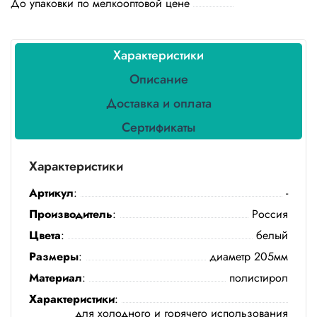
До упаковки по мелкооптовой цене
Бытовая
химия
Канцтовары
Характеристики
Описание
Товары
индивидуальной
Доставка и оплата
защиты
Сертификаты
Подарочная
упаковка
Характеристики
Скатерти
Артикул
:
-
и
коврики
Производитель
:
Россия
Цвета
:
белый
Товары
Размеры
:
диаметр 205мм
для
уборки
Материал
:
полистирол
Характеристики
:
Салфетки
для холодного и горячего использования