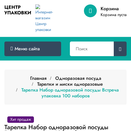
ЦЕНТР
Корзина
УПАКОВКИ
Меню
Корзина пуста
сайта
Главная
Товары
Меню сайта
оптом
Доставка
Сертификаты
Главная
Одноразовая посуда
Тарелки и миски одноразовые
Тарелка Набор одноразовой посуды Встреча
О
компании
упаковка 100 наборов
Контакты
Хит продаж
Категории
товаров
Тарелка Набор одноразовой посуды