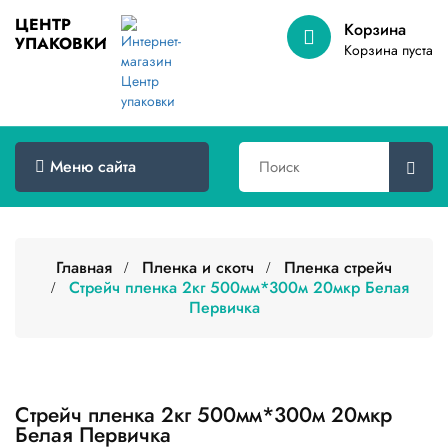
ЦЕНТР
Корзина
УПАКОВКИ
Меню
Корзина пуста
сайта
Главная
Товары
Меню сайта
оптом
Доставка
Сертификаты
Главная
Пленка и скотч
Пленка стрейч
Стрейч пленка 2кг 500мм*300м 20мкр Белая
Первичка
О
компании
Контакты
Категории
Стрейч пленка 2кг 500мм*300м 20мкр
товаров
Белая Первичка