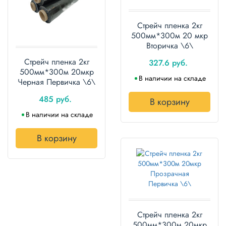
Полотенца
Стрейч пленка 2кг
Туалетная
500мм*300м 20 мкр
бумага
Вторичка \6\
Стрейч пленка 2кг
327.6 руб.
Все для
500мм*300м 20мкр
хранения и
В наличии на складе
Черная Первичка \6\
транспортировки
485 руб.
В корзину
Сумки
В наличии на складе
Хозтовары
В корзину
Товары
для
садоводов
Товары
для
барбекю
Стрейч пленка 2кг
500мм*300м 20мкр