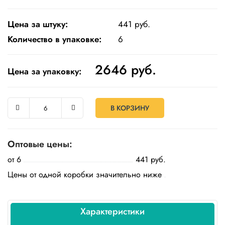
Одноразовая
посуда
Цена за штуку:
441 руб.
Количество в упаковке:
6
Крафт
упаковка
2646
руб.
Цена за упаковку:
Пищевая
упаковка
многоразовая
В КОРЗИНУ
Пакеты
Товары
Оптовые цены:
для
кулинарии
от 6
441 руб.
и
Цены от одной коробки значительно ниже
выпекания
Пленка
и скотч
Характеристики