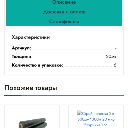
Описание
Бытовая
химия
Доставка и оплата
Сертификаты
Канцтовары
Товары
Характеристики
индивидуальной
защиты
Артикул
:
-
Толщина
:
20мк
Подарочная
упаковка
Количество в упаковке
:
6
Скатерти
и
коврики
Похожие товары
Товары
для
уборки
Салфетки