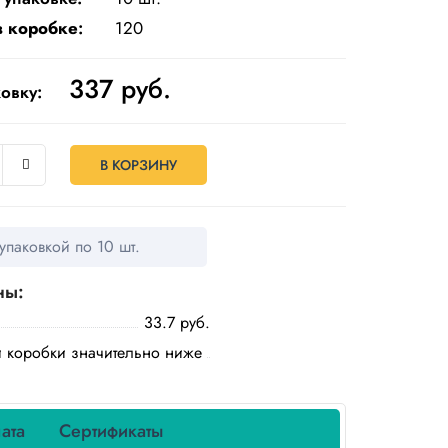
в коробке
:
120
337
руб.
овку:
В КОРЗИНУ
упаковкой по 10 шт.
ны:
33.7 руб.
й коробки значительно ниже
ата
Сертификаты