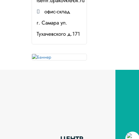
tsentr.upakovki@bk.ru
офис-склад
г. Самара ул.
Тухачевского д.171
ЦЕНТР