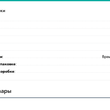
ики
ки
:
Врем
упаковке
:
коробке
:
вары