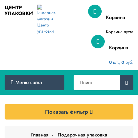
ЦЕНТР
УПАКОВКИ
Меню
Корзина
сайта
Корзина пуста
Главная
Корзина
Товары
оптом
0
шт.,
0
руб.
Доставка
Сертификаты
Меню сайта
О
компании
Показать фильтр
Контакты
Категории
товаров
Главная
Подарочная упаковка