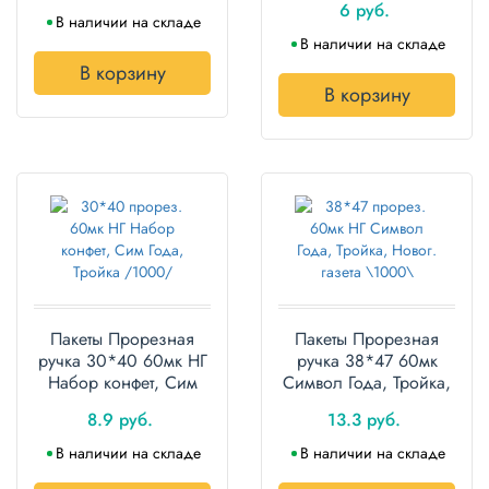
6 руб.
Бытовая
штук
В наличии на складе
химия
В наличии на складе
В корзину
Канцтовары
В корзину
Товары
индивидуальной
защиты
Подарочная
упаковка
Скатерти
и
коврики
Пакеты Прорезная
Пакеты Прорезная
ручка 30*40 60мк НГ
ручка 38*47 60мк
Товары
Набор конфет, Сим
Символ Года, Тройка,
для
Года, Тройка ПВД
Шары ПВД упаковка
уборки
8.9 руб.
13.3 руб.
упаковка 100 штук
50 штук
В наличии на складе
В наличии на складе
Салфетки