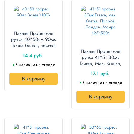
Пакеты Прорезная
ручка 40*50см 90мк
Газета белая, черная
\100\ ПВД упаковка
Пакеты Прорезная
14.4 руб.
100 штук
ручка 41*51 80мк
Газета, Мак, Клетка,
В наличии на складе
Полоса, Лондон,
17.1 руб.
Монро ПВД упаковка
В корзину
25 штук
В наличии на складе
В корзину