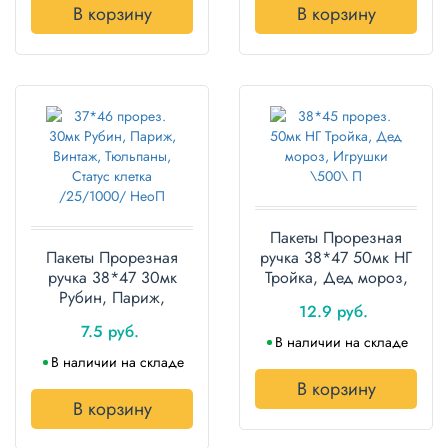
В корзину
В корзину
Полотенца
Туалетная
бумага
Все для
хранения и
транспортировки
Сумки
Пакеты Прорезная
Пакеты Прорезная
ручка 38*47 50мк НГ
Хозтовары
ручка 38*47 30мк
Тройка, Дед мороз,
Рубин, Париж,
Игрушки ПВД
Товары
12.9 руб.
Винтаж, Тюльпаны,
упаковка 50 штук
для
7.5 руб.
Статус клетка ПВД
садоводов
В наличии на складе
упаковка 50 штук
В наличии на складе
Товары
В корзину
для
В корзину
барбекю