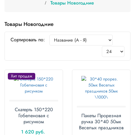
Товары Новогодние
Одноразовая
посуда
Товары Новогодние
Крафт
упаковка
Сортировать по:
Пищевая
упаковка
многоразовая
Пакеты
Хит продаж
Товары
для
кулинарии
и
выпекания
Скатерть 150*220
Гобеленовая с
Пакеты Прорезная
Пленка
рисунком
ручка 30*40 50мк
и скотч
Веселых праздников
1 620 руб.
50мк упаковка 100