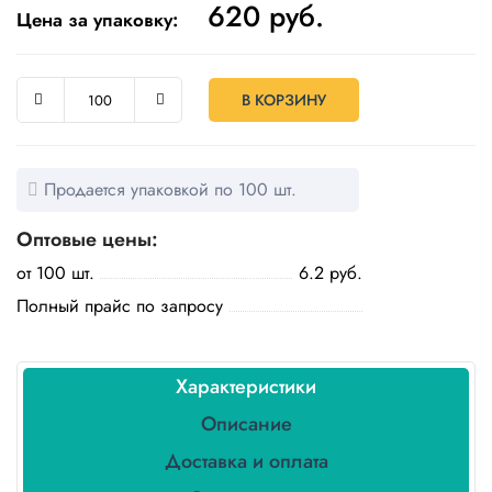
620
руб.
Бытовая
Цена за упаковку:
химия
Канцтовары
В КОРЗИНУ
Товары
индивидуальной
защиты
Продается упаковкой по 100 шт.
Подарочная
Оптовые цены:
упаковка
от 100 шт.
6.2 руб.
Скатерти
Полный прайс по запросу
и
коврики
Товары
Характеристики
для
уборки
Описание
Доставка и оплата
Салфетки