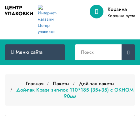
ЦЕНТР
Корзина
УПАКОВКИ
Меню
Корзина пуста
сайта
Главная
Товары
Меню сайта
оптом
Доставка
Сертификаты
Главная
Пакеты
Дой-пак пакеты
Дой-пак Крафт зип-лок 110*185 (35+35) с ОКНОМ
90мм
О
компании
Контакты
Категории
товаров