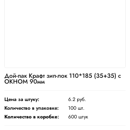
Одноразовая
посуда
Крафт
упаковка
Пищевая
упаковка
многоразовая
Пакеты
Дой-пак Крафт зип-лок 110*185 (35+35) с
ОКНОМ 90мм
Товары
для
кулинарии
и
Цена за штуку:
6.2 руб.
выпекания
Количество в упаковке:
100 шт.
Пленка
Количество в коробке
:
600 штук
и скотч