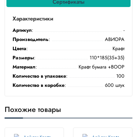
Сертификаты
Полотенца
Характеристики
Туалетная
бумага
Артикул
:
-
Производитель
:
АВИОРА
Все для
хранения и
Цвета
:
Крафт
транспортировки
Размеры
:
110*185(35+35)
Сумки
Материал
:
Крафт бумага +ВООР
Количество в упаковке
:
100
Хозтовары
Количество в коробке
:
600 штук
Товары
для
садоводов
Похожие товары
Товары
для
барбекю