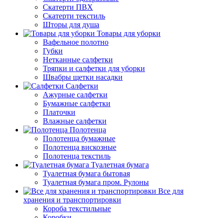
Скатерти ПВХ
Скатерти текстиль
Шторы для душа
Товары для уборки
Вафельное полотно
Губки
Нетканные салфетки
Тряпки и салфетки для уборки
Швабры щетки насадки
Салфетки
Ажурные салфетки
Бумажные салфетки
Платочки
Влажные салфетки
Полотенца
Полотенца бумажные
Полотенца вискозные
Полотенца текстиль
Туалетная бумага
Туалетная бумага бытовая
Туалетная бумага пром. Рулоны
Все для
хранения и транспортировки
Короба текстильные
Коробки