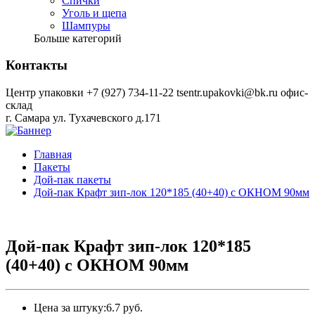
Спички
Уголь и щепа
Шампуры
Больше категорий
Контакты
Центр упаковки
+7 (927) 734-11-22
tsentr.upakovki@bk.ru
офис-
склад
г. Самара ул. Тухачевского д.171
Главная
Пакеты
Дой-пак пакеты
Дой-пак Крафт зип-лок 120*185 (40+40) с ОКНОМ 90мм
Дой-пак Крафт зип-лок 120*185
(40+40) с ОКНОМ 90мм
Цена за штуку:
6.7 руб.