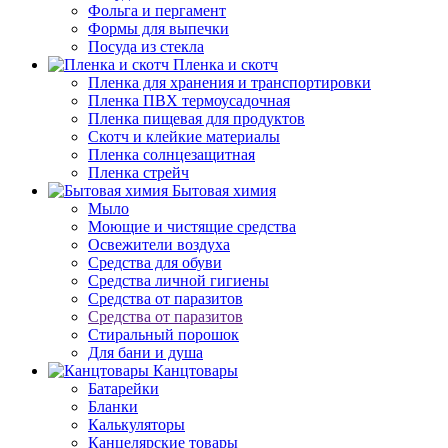
Фольга и пергамент
Формы для выпечки
Посуда из стекла
Пленка и скотч
Пленка для хранения и транспортировки
Пленка ПВХ термоусадочная
Пленка пищевая для продуктов
Скотч и клейкие материалы
Пленка солнцезащитная
Пленка стрейч
Бытовая химия
Мыло
Моющие и чистящие средства
Освежители воздуха
Средства для обуви
Средства личной гигиены
Средства от паразитов
Средства от паразитов
Стиральный порошок
Для бани и душа
Канцтовары
Батарейки
Бланки
Калькуляторы
Канцелярские товары