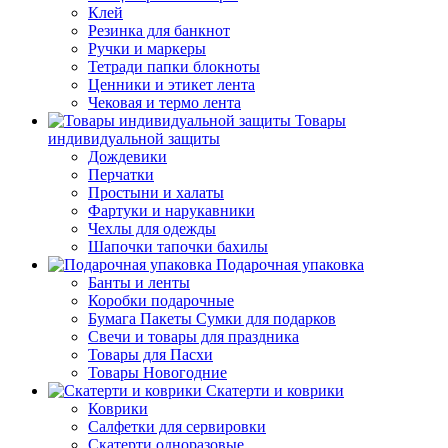
Клей
Резинка для банкнот
Ручки и маркеры
Тетради папки блокноты
Ценники и этикет лента
Чековая и термо лента
Товары
индивидуальной защиты
Дождевики
Перчатки
Простыни и халаты
Фартуки и нарукавники
Чехлы для одежды
Шапочки тапочки бахилы
Подарочная упаковка
Банты и ленты
Коробки подарочные
Бумага Пакеты Сумки для подарков
Свечи и товары для праздника
Товары для Пасхи
Товары Новогодние
Скатерти и коврики
Коврики
Салфетки для сервировки
Скатерти одноразовые