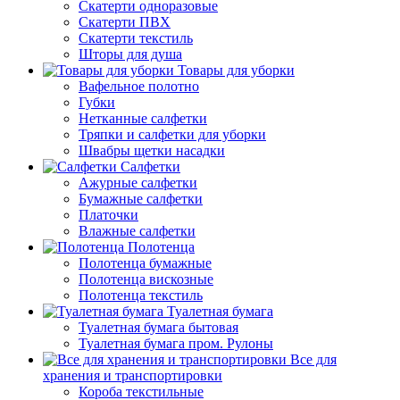
Скатерти одноразовые
Скатерти ПВХ
Скатерти текстиль
Шторы для душа
Товары для уборки
Вафельное полотно
Губки
Нетканные салфетки
Тряпки и салфетки для уборки
Швабры щетки насадки
Салфетки
Ажурные салфетки
Бумажные салфетки
Платочки
Влажные салфетки
Полотенца
Полотенца бумажные
Полотенца вискозные
Полотенца текстиль
Туалетная бумага
Туалетная бумага бытовая
Туалетная бумага пром. Рулоны
Все для
хранения и транспортировки
Короба текстильные