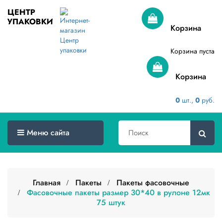
ЦЕНТР
УПАКОВКИ
Меню
Корзина
сайта
Корзина пуста
Главная
Корзина
Товары
оптом
0
шт.,
0
руб.
Доставка
Сертификаты
Меню сайта
О
компании
Главная
Пакеты
Пакеты фасовочные
Контакты
Фасовочные пакеты размер 30*40 в рулоне 12мк
75 штук
Категории
товаров