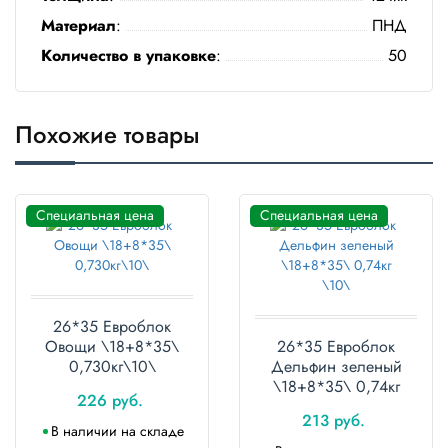
Полотенца
Материал
:
ПНД
Количество в упаковке
:
50
Туалетная
бумага
Похожие товары
Все для
хранения и
транспортировки
Сумки
Специальная цена
Специальная цена
Хозтовары
Товары
для
26*35 Евроблок
садоводов
Овощи \18+8*35\
26*35 Евроблок
0,730кг\10\
Дельфин зеленый
Товары
\18+8*35\ 0,74кг
226 руб.
для
\10\
барбекю
213 руб.
В наличии на складе