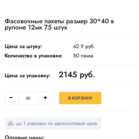
Одноразовая
посуда
Фасовочные пакеты размер 30*40 в
рулоне 12мк 75 штук
Крафт
упаковка
Цена за штуку:
42.9 руб.
Пищевая
упаковка
Количество в упаковке:
50 пачка
многоразовая
2145
руб.
Пакеты
Цена за упаковку:
Товары
для
кулинарии
В КОРЗИНУ
и
выпекания
Пленка
до 1 упаковки по мелкооптовой цене
и скотч
Оптовые цены: