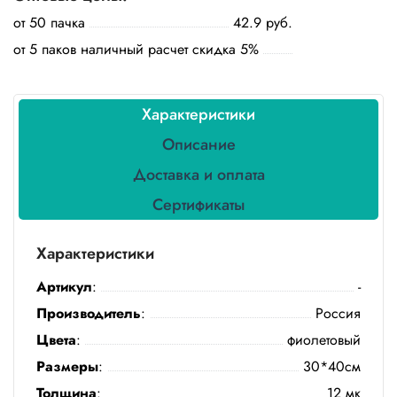
Бытовая
от 50 пачка
42.9 руб.
химия
от 5 паков наличный расчет скидка 5%
Канцтовары
Товары
Характеристики
индивидуальной
защиты
Описание
Доставка и оплата
Подарочная
упаковка
Сертификаты
Скатерти
и
Характеристики
коврики
Артикул
:
-
Товары
Производитель
:
Россия
для
уборки
Цвета
:
фиолетовый
Размеры
:
30*40см
Салфетки
Толщина
:
12 мк