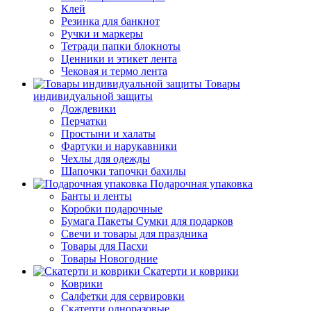
Клей
Резинка для банкнот
Ручки и маркеры
Тетради папки блокноты
Ценники и этикет лента
Чековая и термо лента
Товары
индивидуальной защиты
Дождевики
Перчатки
Простыни и халаты
Фартуки и нарукавники
Чехлы для одежды
Шапочки тапочки бахилы
Подарочная упаковка
Банты и ленты
Коробки подарочные
Бумага Пакеты Сумки для подарков
Свечи и товары для праздника
Товары для Пасхи
Товары Новогодние
Скатерти и коврики
Коврики
Салфетки для сервировки
Скатерти одноразовые