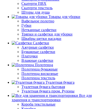
Скатерти ПВХ
Скатерти текстиль
Шторы для душа
Товары для уборки
Вафельное полотно
Губки
Нетканные салфетки
Тряпки и салфетки для уборки
Швабры щетки насадки
Салфетки
Ажурные салфетки
Бумажные салфетки
Платочки
Влажные салфетки
Полотенца
Полотенца бумажные
Полотенца вискозные
Полотенца текстиль
Туалетная бумага
Туалетная бумага бытовая
Туалетная бумага пром. Рулоны
Все для
хранения и транспортировки
Короба текстильные
Коробки