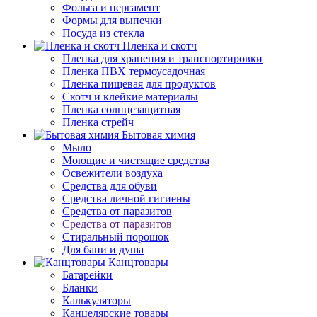
Фольга и пергамент
Формы для выпечки
Посуда из стекла
Пленка и скотч
Пленка для хранения и транспортировки
Пленка ПВХ термоусадочная
Пленка пищевая для продуктов
Скотч и клейкие материалы
Пленка солнцезащитная
Пленка стрейч
Бытовая химия
Мыло
Моющие и чистящие средства
Освежители воздуха
Средства для обуви
Средства личной гигиены
Средства от паразитов
Средства от паразитов
Стиральный порошок
Для бани и душа
Канцтовары
Батарейки
Бланки
Калькуляторы
Канцелярские товары