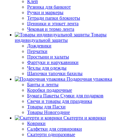
Клей
Резинка для банкнот
Ручки и маркеры
Тетради папки блокноты
Ценники и этикет лента
Чековая и термо лента
Товары
индивидуальной защиты
Дождевики
Перчатки
Простыни и халаты
Фартуки и нарукавники
Чехлы для одежды
Шапочки тапочки бахилы
Подарочная упаковка
Банты и ленты
Коробки подарочные
Бумага Пакеты Сумки для подарков
Свечи и товары для праздника
Товары для Пасхи
Товары Новогодние
Скатерти и коврики
Коврики
Салфетки для сервировки
Скатерти одноразовые