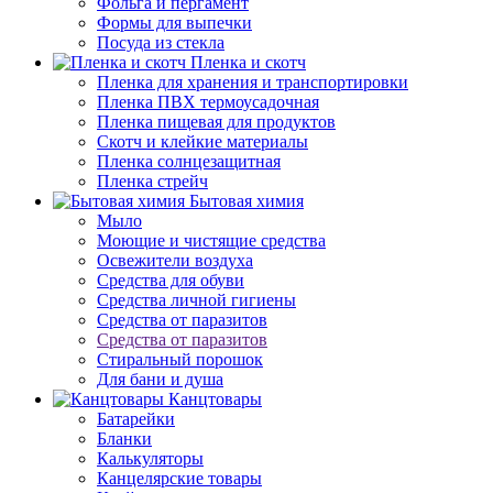
Фольга и пергамент
Формы для выпечки
Посуда из стекла
Пленка и скотч
Пленка для хранения и транспортировки
Пленка ПВХ термоусадочная
Пленка пищевая для продуктов
Скотч и клейкие материалы
Пленка солнцезащитная
Пленка стрейч
Бытовая химия
Мыло
Моющие и чистящие средства
Освежители воздуха
Средства для обуви
Средства личной гигиены
Средства от паразитов
Средства от паразитов
Стиральный порошок
Для бани и душа
Канцтовары
Батарейки
Бланки
Калькуляторы
Канцелярские товары