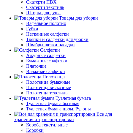
Скатерти ПВХ
Скатерти текстиль
Шторы для душа
Товары для уборки
Вафельное полотно
Губки
Нетканные салфетки
Тряпки и салфетки для уборки
Швабры щетки насадки
Салфетки
Ажурные салфетки
Бумажные салфетки
Платочки
Влажные салфетки
Полотенца
Полотенца бумажные
Полотенца вискозные
Полотенца текстиль
Туалетная бумага
Туалетная бумага бытовая
Туалетная бумага пром. Рулоны
Все для
хранения и транспортировки
Короба текстильные
Коробки