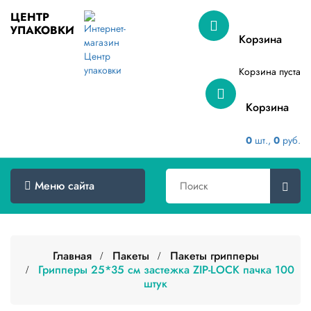
ЦЕНТР
УПАКОВКИ
Меню
Корзина
сайта
Корзина пуста
Главная
Корзина
Товары
оптом
0
шт.,
0
руб.
Доставка
Сертификаты
Меню сайта
О
компании
Главная
Пакеты
Пакеты грипперы
Контакты
Грипперы 25*35 см застежка ZIP-LOCK пачка 100
штук
Категории
товаров