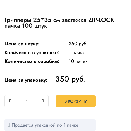
Одноразовая
посуда
Грипперы 25*35 см застежка ZIP-LOCK
пачка 100 штук
Крафт
упаковка
Цена за штуку:
350 руб.
Пищевая
упаковка
Количество в упаковке:
1 пачка
многоразовая
Количество в коробке
:
10 пачек
Пакеты
350
руб.
Цена за упаковку:
Товары
для
кулинарии
и
В КОРЗИНУ
выпекания
Пленка
и скотч
Продается упаковкой по 1 пачке