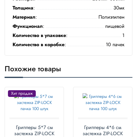
Полотенца
Толщина
:
30мк
Материал
:
Полиэтилен
Туалетная
Функционал
:
пищевой
бумага
Количество в упаковке
:
1
Все для
Количество в коробке
:
10 пачек
хранения и
транспортировки
Сумки
Похожие товары
Хозтовары
Товары
Хит продаж
для
садоводов
Товары
для
Грипперы 5*7 см
Грипперы 4*6 см
барбекю
застежка ZIP-LOCK
застежка ZIP-LOCK