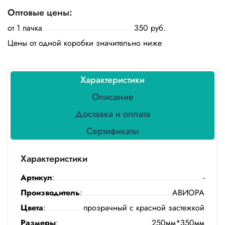
Бытовая
Оптовые цены:
химия
от 1 пачка
350 руб.
Канцтовары
Цены от одной коробки значительно ниже
Товары
индивидуальной
защиты
Характеристики
Описание
Подарочная
упаковка
Доставка и оплата
Сертификаты
Скатерти
и
коврики
Характеристики
Товары
Артикул
:
-
для
уборки
Производитель
:
АВИОРА
Цвета
:
прозрачный с красной застежкой
Салфетки
Размеры
:
250мм*350мм