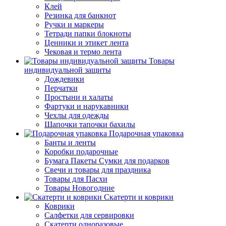
Клей
Резинка для банкнот
Ручки и маркеры
Тетради папки блокноты
Ценники и этикет лента
Чековая и термо лента
Товары
индивидуальной защиты
Дождевики
Перчатки
Простыни и халаты
Фартуки и нарукавники
Чехлы для одежды
Шапочки тапочки бахилы
Подарочная упаковка
Банты и ленты
Коробки подарочные
Бумага Пакеты Сумки для подарков
Свечи и товары для праздника
Товары для Пасхи
Товары Новогодние
Скатерти и коврики
Коврики
Салфетки для сервировки
Скатерти одноразовые