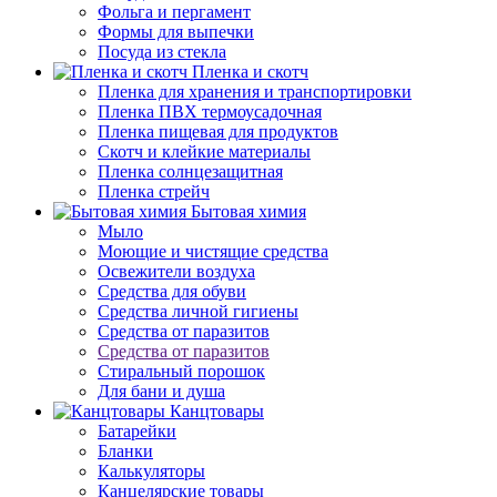
Фольга и пергамент
Формы для выпечки
Посуда из стекла
Пленка и скотч
Пленка для хранения и транспортировки
Пленка ПВХ термоусадочная
Пленка пищевая для продуктов
Скотч и клейкие материалы
Пленка солнцезащитная
Пленка стрейч
Бытовая химия
Мыло
Моющие и чистящие средства
Освежители воздуха
Средства для обуви
Средства личной гигиены
Средства от паразитов
Средства от паразитов
Стиральный порошок
Для бани и душа
Канцтовары
Батарейки
Бланки
Калькуляторы
Канцелярские товары