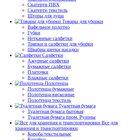
Скатерти ПВХ
Скатерти текстиль
Шторы для душа
Товары для уборки
Вафельное полотно
Губки
Нетканные салфетки
Тряпки и салфетки для уборки
Швабры щетки насадки
Салфетки
Ажурные салфетки
Бумажные салфетки
Платочки
Влажные салфетки
Полотенца
Полотенца бумажные
Полотенца вискозные
Полотенца текстиль
Туалетная бумага
Туалетная бумага бытовая
Туалетная бумага пром. Рулоны
Все для
хранения и транспортировки
Короба текстильные
Коробки