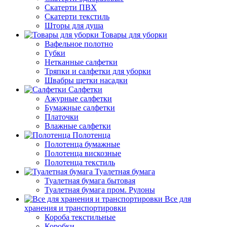
Скатерти ПВХ
Скатерти текстиль
Шторы для душа
Товары для уборки
Вафельное полотно
Губки
Нетканные салфетки
Тряпки и салфетки для уборки
Швабры щетки насадки
Салфетки
Ажурные салфетки
Бумажные салфетки
Платочки
Влажные салфетки
Полотенца
Полотенца бумажные
Полотенца вискозные
Полотенца текстиль
Туалетная бумага
Туалетная бумага бытовая
Туалетная бумага пром. Рулоны
Все для
хранения и транспортировки
Короба текстильные
Коробки