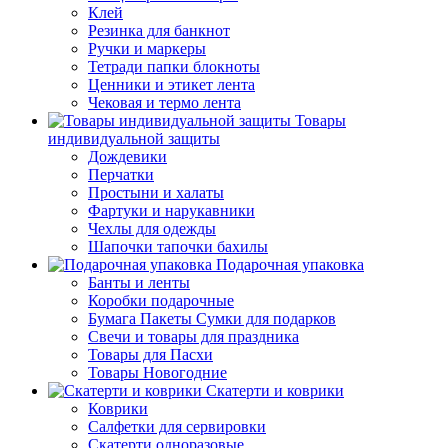
Клей
Резинка для банкнот
Ручки и маркеры
Тетради папки блокноты
Ценники и этикет лента
Чековая и термо лента
Товары
индивидуальной защиты
Дождевики
Перчатки
Простыни и халаты
Фартуки и нарукавники
Чехлы для одежды
Шапочки тапочки бахилы
Подарочная упаковка
Банты и ленты
Коробки подарочные
Бумага Пакеты Сумки для подарков
Свечи и товары для праздника
Товары для Пасхи
Товары Новогодние
Скатерти и коврики
Коврики
Салфетки для сервировки
Скатерти одноразовые