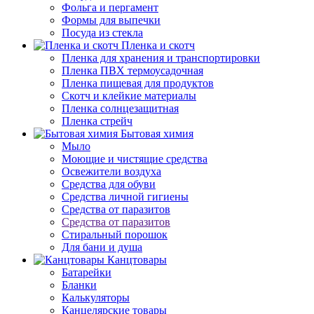
Фольга и пергамент
Формы для выпечки
Посуда из стекла
Пленка и скотч
Пленка для хранения и транспортировки
Пленка ПВХ термоусадочная
Пленка пищевая для продуктов
Скотч и клейкие материалы
Пленка солнцезащитная
Пленка стрейч
Бытовая химия
Мыло
Моющие и чистящие средства
Освежители воздуха
Средства для обуви
Средства личной гигиены
Средства от паразитов
Средства от паразитов
Стиральный порошок
Для бани и душа
Канцтовары
Батарейки
Бланки
Калькуляторы
Канцелярские товары