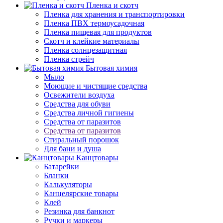
Пленка и скотч
Пленка для хранения и транспортировки
Пленка ПВХ термоусадочная
Пленка пищевая для продуктов
Скотч и клейкие материалы
Пленка солнцезащитная
Пленка стрейч
Бытовая химия
Мыло
Моющие и чистящие средства
Освежители воздуха
Средства для обуви
Средства личной гигиены
Средства от паразитов
Средства от паразитов
Стиральный порошок
Для бани и душа
Канцтовары
Батарейки
Бланки
Калькуляторы
Канцелярские товары
Клей
Резинка для банкнот
Ручки и маркеры