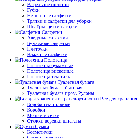
Вафельное полотно
Губки
Нетканные салфетки
Тряпки и салфетки для уборки
Швабры щетки насадки
Салфетки
Ажурные салфетки
Бумажные салфетки
Платочки
Влажные салфетки
Полотенца
Полотенца бумажные
Полотенца вискозные
Полотенца текстиль
Туалетная бумага
Туалетная бумага бытовая
Туалетная бумага пром. Рулоны
Все для хранения
Короба текстильные
Коробки
Мешки и сетки
Стяжки веревки шпагаты
Сумки
Косметички
Сумки - тележки