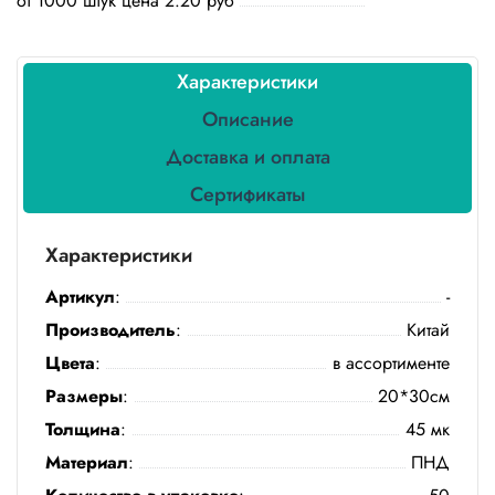
от 1000 штук цена 2.20 руб
Бытовая
химия
Характеристики
Канцтовары
Описание
Товары
индивидуальной
Доставка и оплата
защиты
Сертификаты
Подарочная
упаковка
Характеристики
Скатерти
Артикул
:
-
и
Производитель
:
Китай
коврики
Цвета
:
в ассортименте
Товары
Размеры
:
20*30см
для
уборки
Толщина
:
45 мк
Материал
:
ПНД
Салфетки