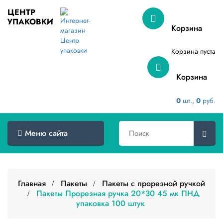
ЦЕНТР
УПАКОВКИ
Меню
Корзина
сайта
Корзина пуста
Главная
Корзина
Товары
оптом
0
шт.,
0
руб.
Доставка
Сертификаты
Меню сайта
О
компании
Главная
Пакеты
Пакеты с прорезной ручкой
Контакты
Пакеты Прорезная ручка 20*30 45 мк ПНД
упаковка 100 штук
Категории
товаров