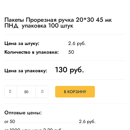
Одноразовая
посуда
Пакеты Прорезная ручка 20*30 45 мк
ПНД упаковка 100 штук
Крафт
упаковка
Цена за штуку:
2.6 руб.
Пищевая
упаковка
Количество в упаковке:
50
многоразовая
130
руб.
Пакеты
Цена за упаковку:
Товары
для
кулинарии
В КОРЗИНУ
и
выпекания
Оптовые цены:
Пленка
и скотч
от 50
2.6 руб.