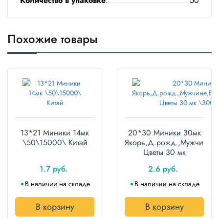
Количество в упаковке
:
50
Полотенца
Туалетная
Похожие товары
бумага
Все для
хранения и
транспортировки
Сумки
Хозтовары
13*21 Миники 14мк
20*30 Миники 30мк
\50\15000\ Китай
Якорь,Д.рожд.,Мужчине,Ва
Товары
Цветы 30 мк
для
\3000\2000\
садоводов
1.7 руб.
2.6 руб.
В наличии на складе
В наличии на складе
Товары
для
барбекю
В корзину
В корзину