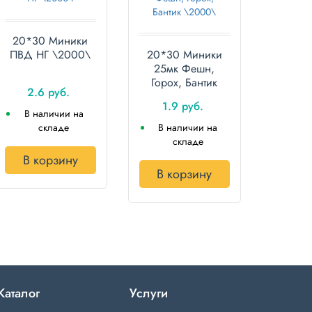
20*30 Миники
ПВД НГ \2000\
20*30 Миники
алюта,Розы,тачки,
25мк Фешн,
Горох, Бантик
2.6 руб.
\2000\
1.9 руб.
В наличии на
складе
В наличии на
складе
В корзину
В корзину
Каталог
Услуги