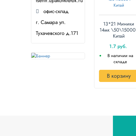
tsentr.upakovki@bk.ru
офис-склад
г. Самара ул.
13*21 Миники
14мк \50\15000
Тухачевского д.171
Китай
1.7 руб.
В наличии на
складе
В корзину