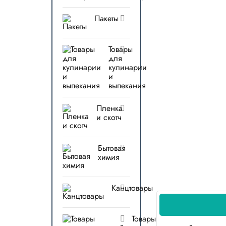
Пакеты
Товары
для
кулинарии
и
выпекания
Пленка
и скотч
Бытовая
химия
Канцтовары
Товары