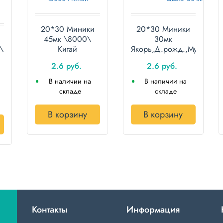
20*30 Миники
20*30 Миники
45мк \8000\
30мк
\
Китай
Якорь,Д.рожд.,Мужчине,В
Цветы 30 мк
2.6 руб.
2.6 руб.
\3000\2000\
В наличии на
В наличии на
складе
складе
В корзину
В корзину
Контакты
Информация