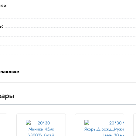
ики
ь
:
упаковке
:
вары