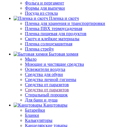
Фольга и пергамент
Формы для выпечки
Посуда из стекла
Пленка и скотч
Пленка для хранения и транспортировки
Пленка ПВХ термоусадочная
Пленка пищевая для продуктов
Скотч и клейкие материалы
Пленка солнцезащитная
Пленка стрейч
Бытовая химия
Мыло
Моющие и чистящие средства
Освежители воздуха
Средства для обуви
Средства личной гигиены
Средства от паразитов
Средства от паразитов
Стиральный порошок
Для бани и душа
Канцтовары
Батарейки
Бланки
Калькуляторы
Канцелярские товары