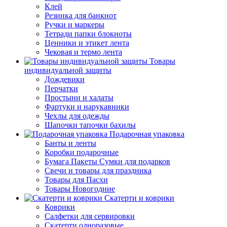
Клей
Резинка для банкнот
Ручки и маркеры
Тетради папки блокноты
Ценники и этикет лента
Чековая и термо лента
Товары
индивидуальной защиты
Дождевики
Перчатки
Простыни и халаты
Фартуки и нарукавники
Чехлы для одежды
Шапочки тапочки бахилы
Подарочная упаковка
Банты и ленты
Коробки подарочные
Бумага Пакеты Сумки для подарков
Свечи и товары для праздника
Товары для Пасхи
Товары Новогодние
Скатерти и коврики
Коврики
Салфетки для сервировки
Скатерти одноразовые