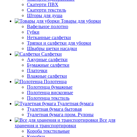
Скатерти ПВХ
Скатерти текстиль
Шторы для душа
Товары для уборки
Вафельное полотно
Губки
Нетканные салфетки
Тряпки и салфетки для уборки
Швабры щетки насадки
Салфетки
Ажурные салфетки
Бумажные салфетки
Платочки
Влажные салфетки
Полотенца
Полотенца бумажные
Полотенца вискозные
Полотенца текстиль
Туалетная бумага
Туалетная бумага бытовая
Туалетная бумага пром. Рулоны
Все для
хранения и транспортировки
Короба текстильные
Коробки