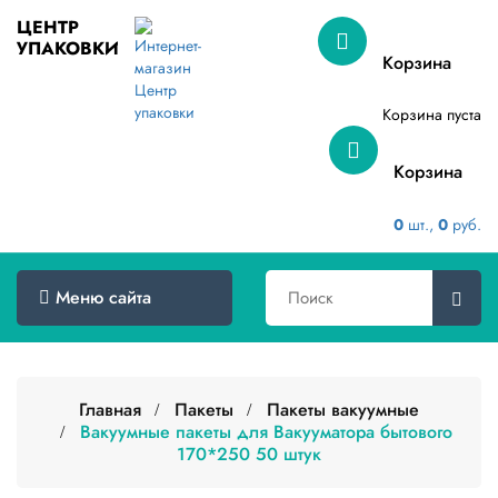
ЦЕНТР
УПАКОВКИ
Меню
Корзина
сайта
Корзина пуста
Главная
Корзина
Товары
оптом
0
шт.,
0
руб.
Доставка
Сертификаты
Меню сайта
О
компании
Главная
Пакеты
Пакеты вакуумные
Контакты
Вакуумные пакеты для Вакууматора бытового
170*250 50 штук
Категории
товаров