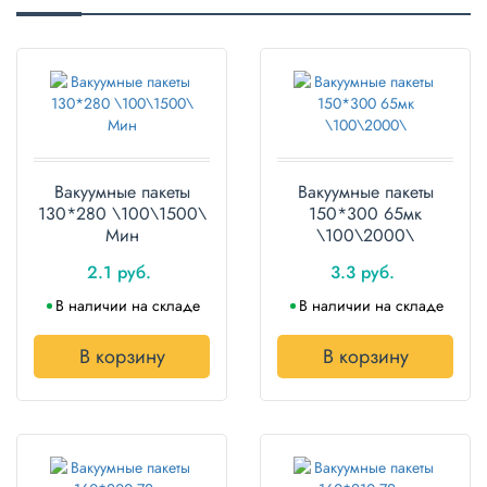
Полотенца
Туалетная
бумага
Все для
хранения и
транспортировки
Вакуумные пакеты
Вакуумные пакеты
130*280 \100\1500\
150*300 65мк
Сумки
Мин
\100\2000\
2.1 руб.
3.3 руб.
Хозтовары
В наличии на складе
В наличии на складе
Товары
для
В корзину
В корзину
садоводов
Товары
для
барбекю