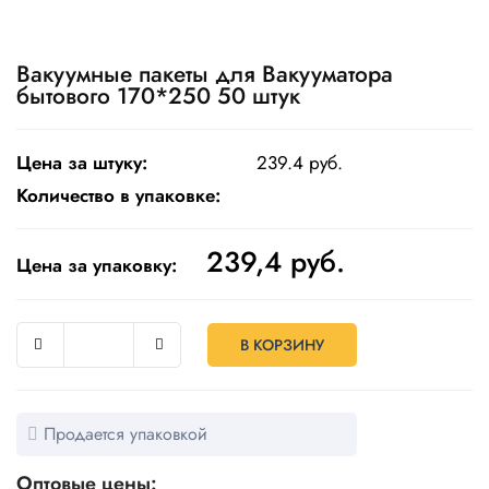
Одноразовая
посуда
Вакуумные пакеты для Вакууматора
бытового 170*250 50 штук
Крафт
упаковка
Цена за штуку:
239.4 руб.
Пищевая
упаковка
Количество в упаковке:
многоразовая
239,4
руб.
Пакеты
Цена за упаковку:
Товары
для
кулинарии
В КОРЗИНУ
и
выпекания
Пленка
Продается упаковкой
и скотч
Оптовые цены: