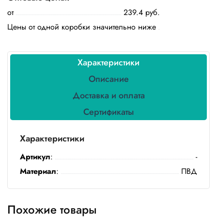
Бытовая
от
239.4 руб.
химия
Цены от одной коробки значительно ниже
Канцтовары
Товары
Характеристики
индивидуальной
защиты
Описание
Доставка и оплата
Подарочная
упаковка
Сертификаты
Скатерти
и
Характеристики
коврики
Артикул
:
-
Товары
Материал
:
ПВД
для
уборки
Салфетки
Похожие товары