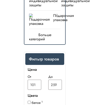
индивидуальной
защиты
Подарочная
упаковка
Больше
категорий
Фильтр товаров
Цена
От
До
Цвета
1
белое