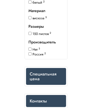
2
белый
Материал
5
вискоза
Размеры
2
150 листов
Производитель
3
Нет
2
Россия
Специальная
цена
Контакты