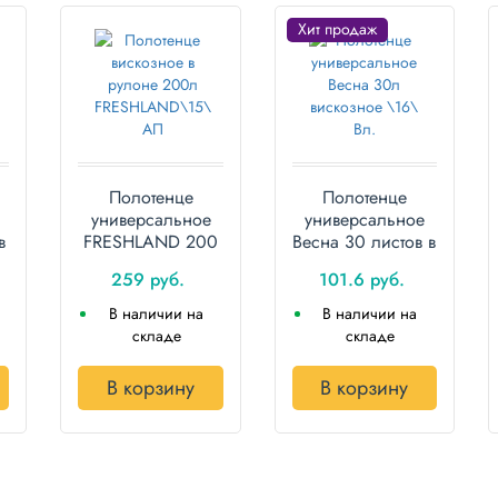
Хит продаж
Полотенце
Полотенце
универсальное
универсальное
в
FRESHLAND 200
Весна 30 листов в
листов в рулоне
рулоне вискозное
259 руб.
101.6 руб.
вискозное
В наличии на
В наличии на
складе
складе
В корзину
В корзину