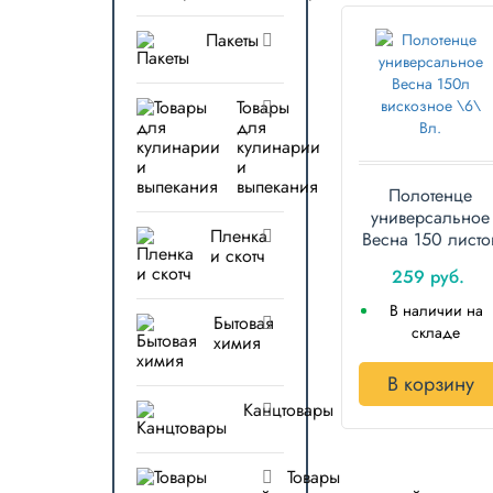
Пакеты
Товары
для
кулинарии
и
выпекания
Полотенце
универсальное
Пленка
Весна 150 листо
и скотч
в рулоне
259 руб.
вискозное
В наличии на
Бытовая
складе
химия
В корзину
Канцтовары
Товары