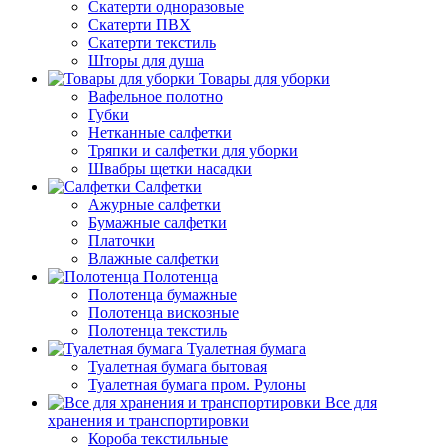
Скатерти одноразовые
Скатерти ПВХ
Скатерти текстиль
Шторы для душа
Товары для уборки
Вафельное полотно
Губки
Нетканные салфетки
Тряпки и салфетки для уборки
Швабры щетки насадки
Салфетки
Ажурные салфетки
Бумажные салфетки
Платочки
Влажные салфетки
Полотенца
Полотенца бумажные
Полотенца вискозные
Полотенца текстиль
Туалетная бумага
Туалетная бумага бытовая
Туалетная бумага пром. Рулоны
Все для
хранения и транспортировки
Короба текстильные