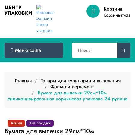
ЦЕНТР
Корзина
УПАКОВКИ
Меню
Корзина пуста
сайта
Главная
Товары
Меню сайта
оптом
Доставка
Сертификаты
Главная
Товары для кулинарии и выпекания
Фольга и пергамент
Бумага для выпечки 29см*10м
О
компании
силиконизированная коричневая упаковка 24 рулона
Контакты
Акция
Хит продаж
Категории
товаров
Бумага для выпечки 29см*10м