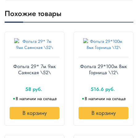
Полотенца
Похожие товары
Туалетная
бумага
Все для
хранения и
транспортировки
Сумки
Фольга 29* 7м 9мк
Фольга 29*100м 8мк
Саянская \52\
Горница \12\
Хозтовары
58 руб.
516.6 руб.
Товары
для
В наличии на складе
В наличии на складе
садоводов
В корзину
В корзину
Товары
для
барбекю