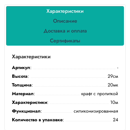
Бытовая
химия
Характеристики
Описание
Канцтовары
Доставка и оплата
Товары
индивидуальной
Сертификаты
защиты
Характеристики
Подарочная
упаковка
Артикул
:
-
Высота
:
29см
Скатерти
и
Толщина
:
20мк
коврики
Материал
:
крафт с пропиткой
Товары
Характеристики
:
10м
для
уборки
Функционал
:
силиконизированная
Количество в упаковке
:
24
Салфетки