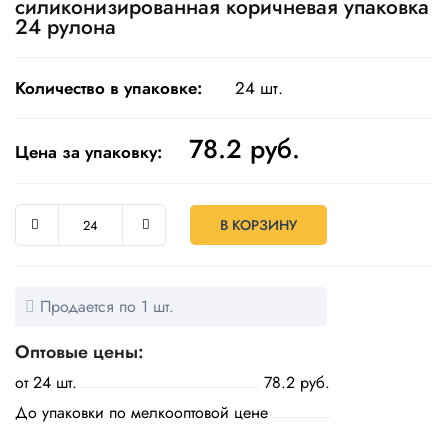
силиконизированная коричневая упаковка
24 рулона
Одноразовая
посуда
Количество в упаковке:
24 шт.
Крафт
упаковка
78.2
руб.
Цена за упаковку:
Пищевая
упаковка
многоразовая
В КОРЗИНУ
Пакеты
Товары
для
Продается по 1 шт.
кулинарии
и
Оптовые цены:
выпекания
от 24 шт.
78.2 руб.
Пленка
До упаковки по мелкооптовой цене
и скотч