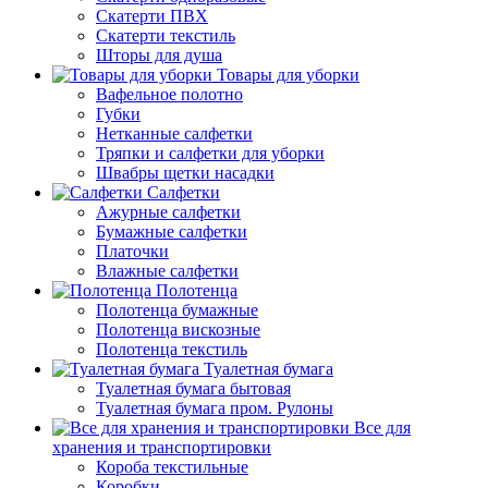
Скатерти ПВХ
Скатерти текстиль
Шторы для душа
Товары для уборки
Вафельное полотно
Губки
Нетканные салфетки
Тряпки и салфетки для уборки
Швабры щетки насадки
Салфетки
Ажурные салфетки
Бумажные салфетки
Платочки
Влажные салфетки
Полотенца
Полотенца бумажные
Полотенца вискозные
Полотенца текстиль
Туалетная бумага
Туалетная бумага бытовая
Туалетная бумага пром. Рулоны
Все для
хранения и транспортировки
Короба текстильные
Коробки