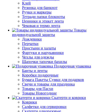
Клей
Резинка для банкнот
Ручки и маркеры
Тетради папки блокноты
Ценники и этикет лента
Чековая и термо лента
Товары
индивидуальной защиты
Дождевики
Перчатки
Простыни и халаты
Фартуки и нарукавники
Чехлы для одежды
Шапочки тапочки бахилы
Подарочная упаковка
Банты и ленты
Коробки подарочные
Бумага Пакеты Сумки для подарков
Свечи и товары для праздника
Товары для Пасхи
Товары Новогодние
Скатерти и коврики
Коврики
Салфетки для сервировки
Скатерти одноразовые