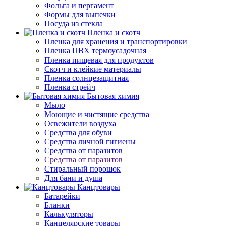
Фольга и пергамент
Формы для выпечки
Посуда из стекла
Пленка и скотч
Пленка для хранения и транспортировки
Пленка ПВХ термоусадочная
Пленка пищевая для продуктов
Скотч и клейкие материалы
Пленка солнцезащитная
Пленка стрейч
Бытовая химия
Мыло
Моющие и чистящие средства
Освежители воздуха
Средства для обуви
Средства личной гигиены
Средства от паразитов
Средства от паразитов
Стиральный порошок
Для бани и душа
Канцтовары
Батарейки
Бланки
Калькуляторы
Канцелярские товары