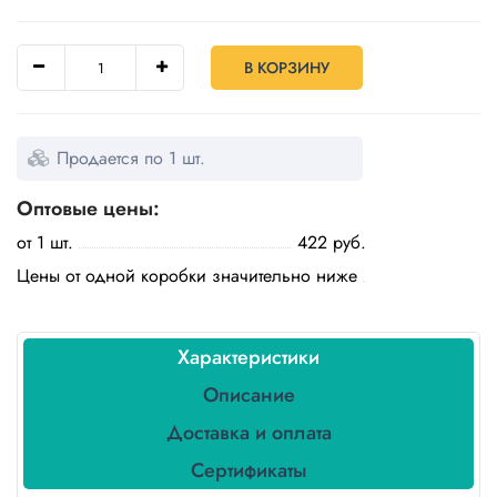
Бытовая
химия
В КОРЗИНУ
Канцтовары
Товары
индивидуальной
Продается по 1 шт.
защиты
Оптовые цены:
Подарочная
от 1 шт.
422 руб.
упаковка
Цены от одной коробки значительно ниже
Скатерти
и
коврики
Характеристики
Товары
Описание
для
уборки
Доставка и оплата
Сертификаты
Салфетки