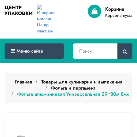
ЦЕНТР
Корзина
УПАКОВКИ
Меню
Корзина пуста
сайта
Главная
Товары
Меню сайта
оптом
Доставка
Сертификаты
Главная
Товары для кулинарии и выпекания
Фольга и пергамент
Фольга алюминиевая Универсальная 29*80м 8мк
О
компании
Контакты
Категории
товаров