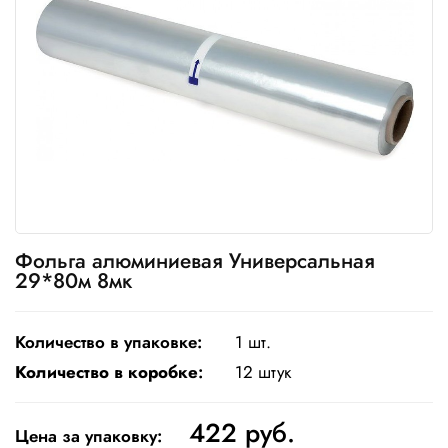
Одноразовая
посуда
Крафт
упаковка
Пищевая
упаковка
многоразовая
Пакеты
Фольга алюминиевая Универсальная
29*80м 8мк
Товары
для
кулинарии
и
Количество в упаковке:
1 шт.
выпекания
Количество в коробке
:
12 штук
Пленка
и скотч
422
руб.
Цена за упаковку: