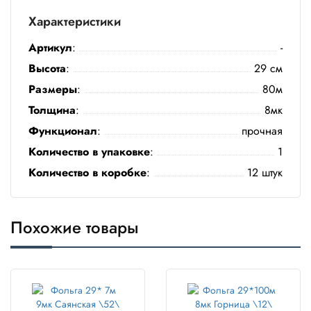
Полотенца
Характеристики
Туалетная
Артикул
:
-
бумага
Высота
:
29 см
Размеры
:
80м
Все для
хранения и
Толщина
:
8мк
транспортировки
Функционал
:
прочная
Сумки
Количество в упаковке
:
1
Количество в коробке
:
12 штук
Хозтовары
Товары
для
Похожие товары
садоводов
Товары
для
барбекю