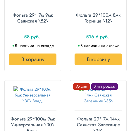
Фольга 29* 7м 9мк
Фольга 29*100м 8мк
Саянская \52\
Горница \12\
58 руб.
516.6 руб.
В наличии на складе
В наличии на складе
В корзину
В корзину
Акция
Хит продаж
Фольга 29*100м 9мк
Фольга 29* 7м 14мк
Универсальная \30\
Саянская Запекание
Влад.
\35\