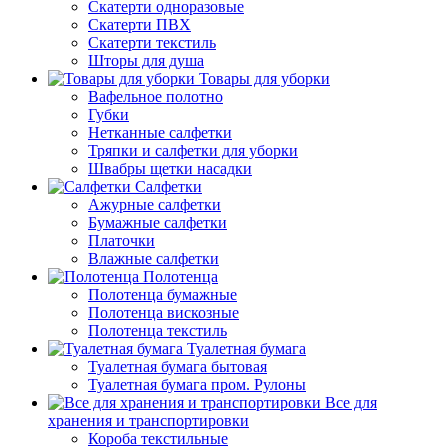
Скатерти одноразовые
Скатерти ПВХ
Скатерти текстиль
Шторы для душа
Товары для уборки
Вафельное полотно
Губки
Нетканные салфетки
Тряпки и салфетки для уборки
Швабры щетки насадки
Салфетки
Ажурные салфетки
Бумажные салфетки
Платочки
Влажные салфетки
Полотенца
Полотенца бумажные
Полотенца вискозные
Полотенца текстиль
Туалетная бумага
Туалетная бумага бытовая
Туалетная бумага пром. Рулоны
Все для
хранения и транспортировки
Короба текстильные