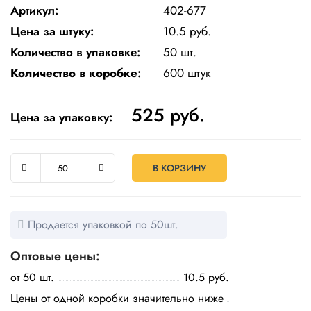
Бытовая
Артикул:
402-677
химия
Цена за штуку:
10.5 руб.
Количество в упаковке:
50 шт.
Канцтовары
Количество в коробке
:
600 штук
Товары
индивидуальной
защиты
525
руб.
Цена за упаковку:
Подарочная
упаковка
В КОРЗИНУ
Скатерти
и
коврики
Продается упаковкой по 50шт.
Товары
для
Оптовые цены:
уборки
от 50 шт.
10.5 руб.
Салфетки
Цены от одной коробки значительно ниже