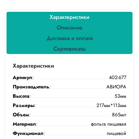
Полотенца
Характеристики
Туалетная
бумага
Описание
Доставка и оплата
Все для
хранения и
Сертификаты
транспортировки
Характеристики
Сумки
Артикул
:
402-677
Хозтовары
Производитель
:
АВИОРА
Товары
Высота
:
53мм
для
садоводов
Размеры
:
217мм*113мм
Объем
:
865мл
Товары
Материал
:
фольга пищевая
для
барбекю
Функционал
:
пищевой