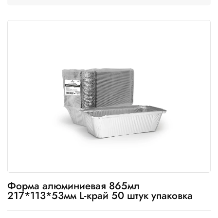
Одноразовая
посуда
Крафт
упаковка
Пищевая
упаковка
многоразовая
Пакеты
Товары
для
кулинарии
и
выпекания
Форма алюминиевая 865мл
Пленка
217*113*53мм L-край 50 штук упаковка
и скотч