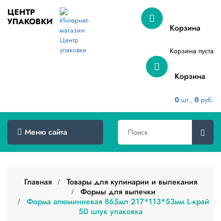
ЦЕНТР
УПАКОВКИ
Меню
Корзина
сайта
Корзина пуста
Главная
Корзина
Товары
оптом
0
шт.,
0
руб.
Доставка
Сертификаты
Меню сайта
О
компании
Главная
Товары для кулинарии и выпекания
Контакты
Формы для выпечки
Форма алюминиевая 865мл 217*113*53мм L-край
Категории
50 штук упаковка
товаров