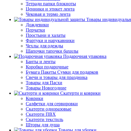
Тетради папки блокноты
Ценники и этикет лента
Чековая и термо лента
Товары индивидуаль
Дождевики
Перчатки
Простыни и халаты
Фартуки и нарукавники
Чехлы для одежды
Шапочки тапочки бахилы
Подарочная упаковка
Банты и ленты
Коробки подарочные
Бумага Пакеты Сумки для подарков
Свечи и товары для праздника
Товары для Пасхи
Товары Новогодние
Скатерти и коврики
Коврики
Салфетки для сервировки
Скатерти одноразовые
Скатерти ПВХ
Скатерти текстиль
Шторы для душа
Товары для уборки