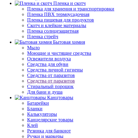
Пленка и скотч
Пленка для хранения и транспортировки
Пленка ПВХ термоусадочная
Пленка пищевая для продуктов
Скотч и клейкие материалы
Пленка солнцезащитная
Пленка стрейч
Бытовая химия
Мыло
Моющие и чистящие средства
Освежители воздуха
Средства для обуви
Средства личной гигиены
Средства от паразитов
Средства от паразитов
Стиральный порошок
Для бани и душа
Канцтовары
Батарейки
Бланки
Калькуляторы
Канцелярские товары
Клей
Резинка для банкнот
Ручки и маркеры