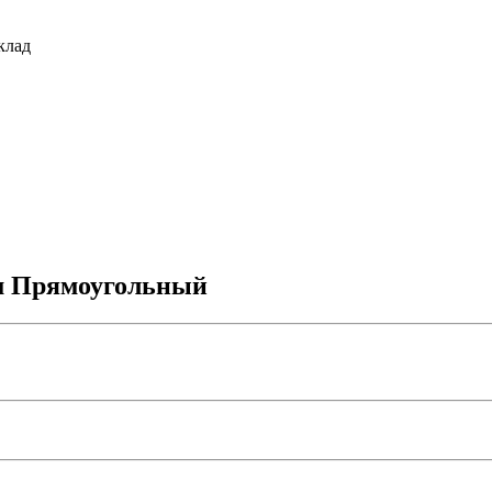
клад
см Прямоугольный