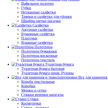
Вафельное полотно
Губки
Нетканные салфетки
Тряпки и салфетки для уборки
Швабры щетки насадки
Салфетки
Ажурные салфетки
Бумажные салфетки
Платочки
Влажные салфетки
Полотенца
Полотенца бумажные
Полотенца вискозные
Полотенца текстиль
Туалетная бумага
Туалетная бумага бытовая
Туалетная бумага пром. Рулоны
Все для хранения
Короба текстильные
Коробки
Мешки и сетки
Стяжки веревки шпагаты
Сумки
Косметички
Сумки - тележки