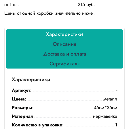
Бытовая
от 1 шт.
215 руб.
химия
Цены от одной коробки значительно ниже
Канцтовары
Характеристики
Товары
индивидуальной
Описание
защиты
Доставка и оплата
Подарочная
упаковка
Сертификаты
Скатерти
Характеристики
и
коврики
Артикул
:
-
Цвета
:
металл
Товары
для
Размеры
:
45см*35см
уборки
Материал
:
нержавейка
Салфетки
Количество в упаковке
:
1