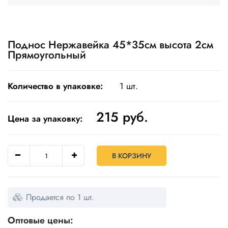
Одноразовая
посуда
Поднос Нержавейка 45*35см высота 2см
Крафт
Прямоугольный
упаковка
Пищевая
Количество в упаковке:
1 шт.
упаковка
многоразовая
215
руб.
Цена за упаковку:
Пакеты
Товары
для
В КОРЗИНУ
кулинарии
и
выпекания
Продается по 1 шт.
Пленка
и скотч
Оптовые цены: