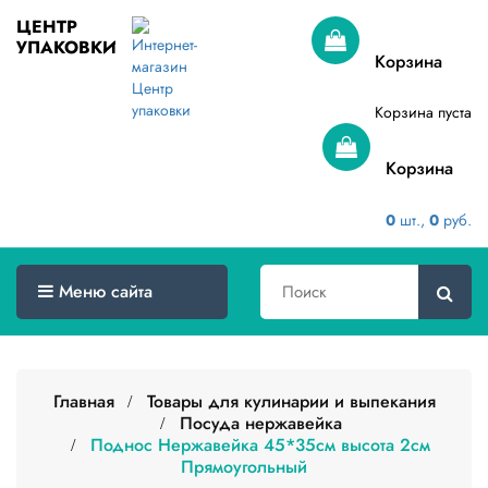
ЦЕНТР
УПАКОВКИ
Меню
Корзина
сайта
Корзина пуста
Главная
Корзина
Товары
оптом
0
шт.,
0
руб.
Доставка
Сертификаты
Меню сайта
О
компании
Главная
Товары для кулинарии и выпекания
Контакты
Посуда нержавейка
Поднос Нержавейка 45*35см высота 2см
Категории
Прямоугольный
товаров