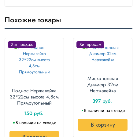
Полотенца
Похожие товары
Туалетная
бумага
Все для
Хит продаж
Хит продаж
хранения и
транспортировки
Сумки
Миска толстая
Хозтовары
Диаметр 32см
Поднос Нержавейка
Нержавейка
Товары
32*22см высота 4,8см
для
397 руб.
Прямоугольный
садоводов
В наличии на складе
150 руб.
Товары
для
В наличии на складе
В корзину
барбекю