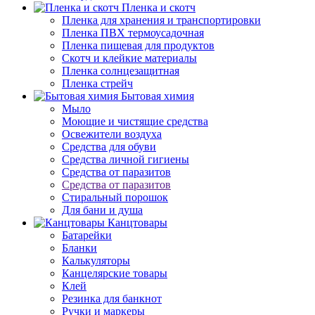
Пленка и скотч
Пленка для хранения и транспортировки
Пленка ПВХ термоусадочная
Пленка пищевая для продуктов
Скотч и клейкие материалы
Пленка солнцезащитная
Пленка стрейч
Бытовая химия
Мыло
Моющие и чистящие средства
Освежители воздуха
Средства для обуви
Средства личной гигиены
Средства от паразитов
Средства от паразитов
Стиральный порошок
Для бани и душа
Канцтовары
Батарейки
Бланки
Калькуляторы
Канцелярские товары
Клей
Резинка для банкнот
Ручки и маркеры