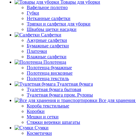
Товары для уборки
Вафельное полотно
Губки
Нетканные салфетки
Тряпки и салфетки для уборки
Швабры щетки насадки
Салфетки
Ажурные салфетки
Бумажные салфетки
Платочки
Влажные салфетки
Полотенца
Полотенца бумажные
Полотенца вискозные
Полотенца текстиль
Туалетная бумага
Туалетная бумага бытовая
Туалетная бумага пром. Рулоны
Все для хранения
Короба текстильные
Коробки
Мешки и сетки
Стяжки веревки шпагаты
Сумки
Косметички