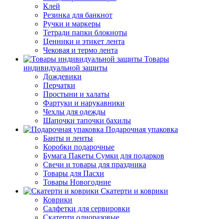
Клей
Резинка для банкнот
Ручки и маркеры
Тетради папки блокноты
Ценники и этикет лента
Чековая и термо лента
Товары
индивидуальной защиты
Дождевики
Перчатки
Простыни и халаты
Фартуки и нарукавники
Чехлы для одежды
Шапочки тапочки бахилы
Подарочная упаковка
Банты и ленты
Коробки подарочные
Бумага Пакеты Сумки для подарков
Свечи и товары для праздника
Товары для Пасхи
Товары Новогодние
Скатерти и коврики
Коврики
Салфетки для сервировки
Скатерти одноразовые