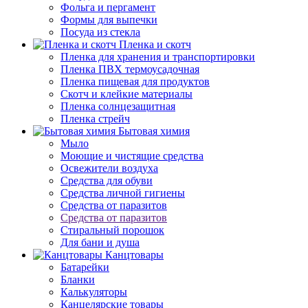
Фольга и пергамент
Формы для выпечки
Посуда из стекла
Пленка и скотч
Пленка для хранения и транспортировки
Пленка ПВХ термоусадочная
Пленка пищевая для продуктов
Скотч и клейкие материалы
Пленка солнцезащитная
Пленка стрейч
Бытовая химия
Мыло
Моющие и чистящие средства
Освежители воздуха
Средства для обуви
Средства личной гигиены
Средства от паразитов
Средства от паразитов
Стиральный порошок
Для бани и душа
Канцтовары
Батарейки
Бланки
Калькуляторы
Канцелярские товары