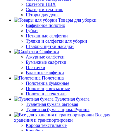
Скатерти ПВХ
Скатерти текстиль
Шторы для душа
Товары для уборки
Вафельное полотно
Губки
Нетканные салфетки
Тряпки и салфетки для уборки
Швабры щетки насадки
Салфетки
Ажурные салфетки
Бумажные салфетки
Платочки
Влажные салфетки
Полотенца
Полотенца бумажные
Полотенца вискозные
Полотенца текстиль
Туалетная бумага
Туалетная бумага бытовая
Туалетная бумага пром. Рулоны
Все для
хранения и транспортировки
Короба текстильные
Коробки