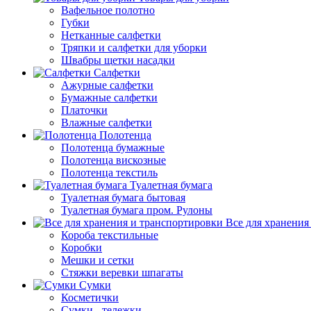
Вафельное полотно
Губки
Нетканные салфетки
Тряпки и салфетки для уборки
Швабры щетки насадки
Салфетки
Ажурные салфетки
Бумажные салфетки
Платочки
Влажные салфетки
Полотенца
Полотенца бумажные
Полотенца вискозные
Полотенца текстиль
Туалетная бумага
Туалетная бумага бытовая
Туалетная бумага пром. Рулоны
Все для хранения
Короба текстильные
Коробки
Мешки и сетки
Стяжки веревки шпагаты
Сумки
Косметички
Сумки - тележки