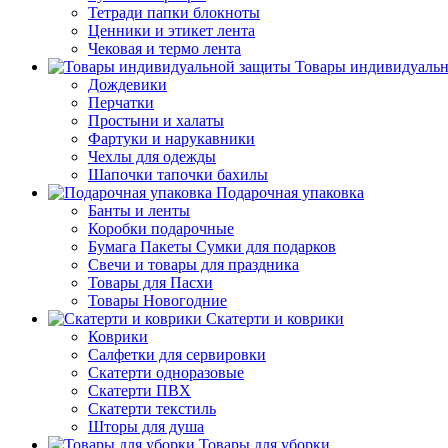
Тетради папки блокноты
Ценники и этикет лента
Чековая и термо лента
Товары индивидуаль
Дождевики
Перчатки
Простыни и халаты
Фартуки и нарукавники
Чехлы для одежды
Шапочки тапочки бахилы
Подарочная упаковка
Банты и ленты
Коробки подарочные
Бумага Пакеты Сумки для подарков
Свечи и товары для праздника
Товары для Пасхи
Товары Новогодние
Скатерти и коврики
Коврики
Салфетки для сервировки
Скатерти одноразовые
Скатерти ПВХ
Скатерти текстиль
Шторы для душа
Товары для уборки