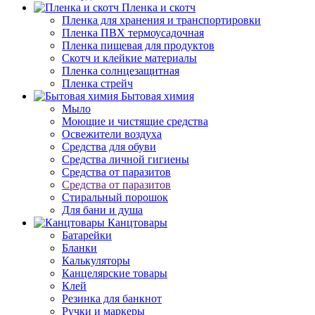
Пленка и скотч
Пленка для хранения и транспортировки
Пленка ПВХ термоусадочная
Пленка пищевая для продуктов
Скотч и клейкие материалы
Пленка солнцезащитная
Пленка стрейч
Бытовая химия
Мыло
Моющие и чистящие средства
Освежители воздуха
Средства для обуви
Средства личной гигиены
Средства от паразитов
Средства от паразитов
Стиральный порошок
Для бани и душа
Канцтовары
Батарейки
Бланки
Калькуляторы
Канцелярские товары
Клей
Резинка для банкнот
Ручки и маркеры